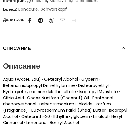
Категории:
Для волос
,
Маска
,
Уход за волосами
Бренд:
Bonacure
,
Schwarzkopf
Делиться:
ОПИСАНИЕ
Описание
Aqua (Water, Eau) · Cetearyl Alcohol · Glycerin ·
Behenamidopropyl Dimethylamine · Distearoylethyl
Hydroxyethylmonium Methosulfate · Isopropyl Myristate ·
Citric Acid · Cocos Nucifera (Coconut) Oil · Panthenol ·
Phenoxyethanol · Behentrimonium Chloride · Parfum
(Fragrance) · Butyrospermum Parkii (Shea) Butter · Isopropyl
Alcohol · Ceteareth-20 · Ethylhexylglycerin · Linalool · Hexyl
Cinnamal · Limonene · Benzyl Alcohol