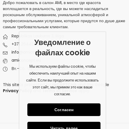
Добро пожаловать в салон AMI, в место где красота
воплощается в реальность, где вы можете насладиться
роскошным обслуживанием, уникальной атмосферой и
профессиональными услугами, которые придутся по душе даже
самым требовательным клиентам.
Republikas Laukums 3, Riga
Уведомление о
+371 26445732
файлах cookie
info@amiconcept.eu
amiconcept.eu
Мы используем файлы cookie, чтобы
Вт.–Сб.: 09:00–19:00 | Вс.–Пн.: Закрыто
обеспечить наилучший опыт на нашем
сайте. Если вы продолжите использовать
This site is protected by
reCAPTCHA
and the Google
этот сайт, мы примем это как ваше
Privacy Policy
and
Terms of Service
apply.
согласие.
Согласен
Читать далее