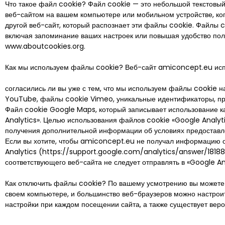
Что такое файл cookie? Файл cookie — это небольшой текстовый
веб-сайтом на вашем компьютере или мобильном устройстве, ко
другой веб-сайт, который распознает эти файлы cookie. Файлы 
включая запоминание ваших настроек или повышая удобство поль
www.aboutcookies.org.
Как мы используем файлы cookie? Веб-сайт amiconcept.eu испо
согласились ли вы уже с тем, что мы используем файлы cookie на
YouTube, файлы cookie Vimeo, уникальные идентификаторы, пр
Файл cookie Google Maps, который записывает использование ка
Analytics». Целью использования файлов cookie «Google Analyt
получения дополнительной информации об условиях предоставле
Если вы хотите, чтобы amiconcept.eu не получал информацию о
Analytics (https://support.google.com/analytics/answer/181881)
соответствующего веб-сайта не следует отправлять в «Google Ana
Как отключить файлы cookie? По вашему усмотрению вы можете к
своем компьютере, и большинство веб-браузеров можно настроит
настройки при каждом посещении сайта, а также существует вероя