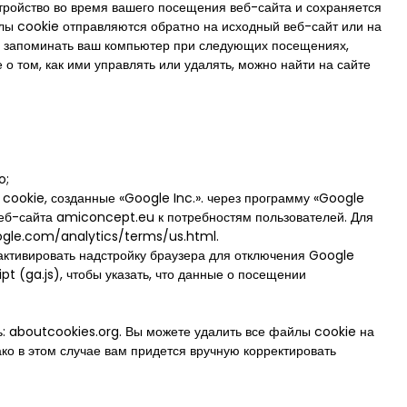
тройство во время вашего посещения веб-сайта и сохраняется
ы cookie отправляются обратно на исходный веб-сайт или на
ей запоминать ваш компьютер при следующих посещениях,
 том, как ими управлять или удалять, можно найти на сайте
o;
cookie, созданные «Google Inc.». через программу «Google
 веб-сайта amiconcept.eu к потребностям пользователей. Для
ogle.com/analytics/terms/us.html.
ктивировать надстройку браузера для отключения Google
t (ga.js), чтобы указать, что данные о посещении
: aboutcookies.org. Вы можете удалить все файлы cookie на
ко в этом случае вам придется вручную корректировать