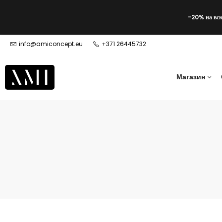
-20% на вс
info@amiconcept.eu
+371 26445732
Магазин