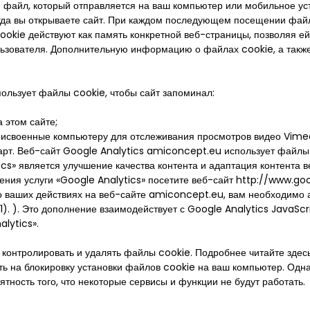
 файл, который отправляется на ваш компьютер или мобильное ус
гда вы открываете сайт. При каждом последующем посещении файл
cookie действуют как память конкретной веб-страницы, позволяя 
зователя. Дополнительную информацию о файлах cookie, а также о
льзует файлы cookie, чтобы сайт запоминал:
 этом сайте;
исвоенные компьютеру для отслеживания просмотров видео Vime
рт. Веб-сайт Google Analytics amiconcept.eu использует файлы 
ics» является улучшение качества контента и адаптация контента
ния услуги «Google Analytics» посетите веб-сайт http://www.go
 ваших действиях на веб-сайте amiconcept.eu, вам необходимо а
. ). Это дополнение взаимодействует с Google Analytics JavaScrip
lytics».
онтролировать и удалять файлы cookie. Подробнее читайте здесь
ь на блокировку установки файлов cookie на ваш компьютер. Одна
тность того, что некоторые сервисы и функции не будут работать.