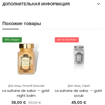
ДОПОЛНИТЕЛЬНАЯ ИНФОРМАЦИЯ
Похожие товары
40
% СКИДКА
НЕТ В НАЛИЧИИ
,
,
Для лица
Ночной бальзам
Для лица
Скраб
La sultane de saba  — gold 
La sultane de saba  — gold 
night balm
scrub
36,00
€
45,00
€
60,00
€