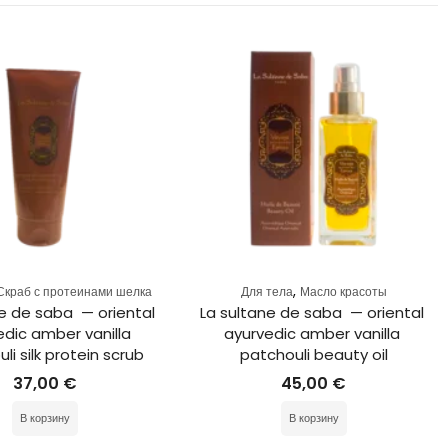
,
Скраб с протеинами шелка
Для тела
Масло красоты
e de saba  — oriental 
La sultane de saba  — oriental 
dic amber vanilla 
ayurvedic amber vanilla 
li silk protein scrub
patchouli beauty oil
37,00
€
45,00
€
В корзину
В корзину