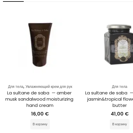
,
Для тела
Увлажняющий крем для рук
Для тела
La sultane de saba  — amber 
La sultane de saba  —
musk sandalwood moisturizing 
jasmin&tropical flow
hand cream
butter
16,00
€
41,00
€
В корзину
В корзину