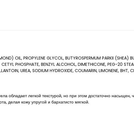
ND) OIL, PROPYLENE GLYCOL, BUTYROSPERMUM PARKII (SHEA) BU
ETYL PHOSPHATE, BENZYL ALCOHOL, DIMETHICONE, PEG-20 STEARA
LANTOIN, UREA, SODIUM HYDROXIDE, COUMARIN, LIMONENE, BHT, C
ела обладает легкой текстурой, но при этом достаточно насыщен,
, делая кожу упругой и бархатисто мягкой.