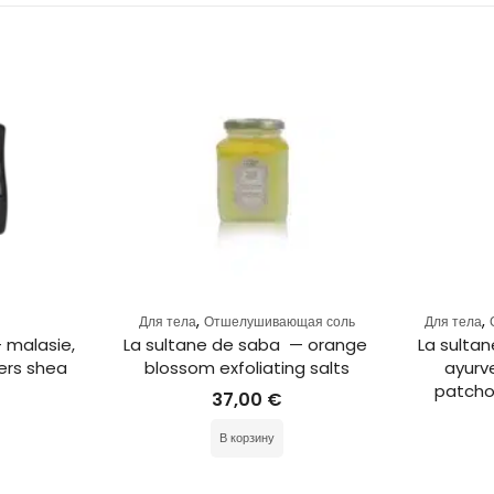
,
,
Для тела
Отшелушивающая соль
Для тела
 malasie, 
La sultane de saba  — orange 
La sultan
ers shea 
blossom exfoliating salts
ayurve
patchou
37,00
€
В корзину