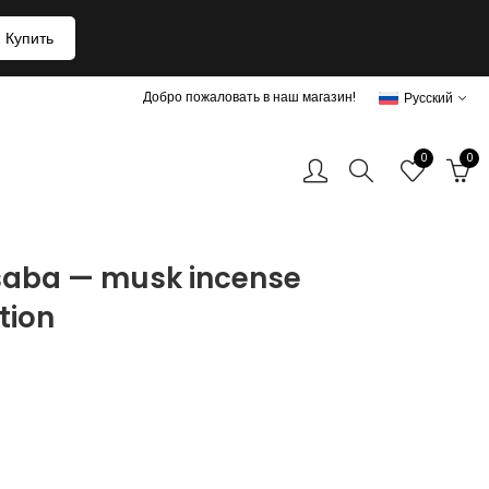
Купить
Добро пожаловать в наш магазин!
Русский
0
0
 saba — musk incense
tion