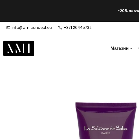
-20% на вс
info@amiconcept.eu
+371 26445732
Магазин