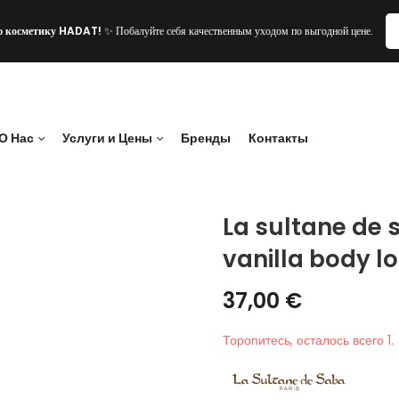
ю косметику HADAT!
✨ Побалуйте себя качественным уходом по выгодной цене.
О Нас
Услуги и Цены
Бренды
Контакты
La sultane de
vanilla body lo
37,00
€
Торопитесь, осталось всего 1.