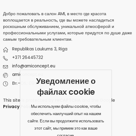
Добро пожаловать в салон AMI, в место где красота
воплощается в реальность, где вы можете насладиться
роскошным обслуживанием, уникальной атмосферой и
профессиональными услугами, которые придутся по душе даже
самым требовательным клиентам.
Republikas Laukums 3, Riga
+371 26445732
info@amiconcept.eu
amiconcept.eu
Уведомление о
Вт.–Сб.: 09:00–19:00 | Вс.–Пн.: Закрыто
файлах cookie
This site is protected by
reCAPTCHA
and the Google
Мы используем файлы cookie, чтобы
Privacy Policy
and
Terms of Service
apply.
обеспечить наилучший опыт на нашем
сайте. Если вы продолжите использовать
этот сайт, мы примем это как ваше
согласие.