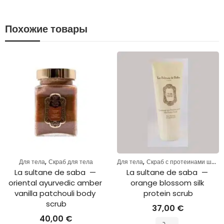
Похожие товары
,
,
Для тела
Скраб для тела
Для тела
Скраб с протеинами шелка
La sultane de saba  — 
La sultane de saba  — 
oriental ayurvedic amber 
orange blossom silk 
vanilla patchouli body 
protein scrub
scrub
37,00
€
40,00
€