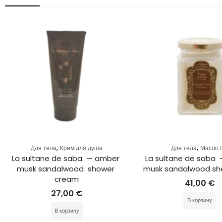
,
,
Для тела
Крем для душа
Для тела
Масло 
La sultane de saba  — amber 
La sultane de saba 
musk sandalwood  shower 
musk sandalwood sh
cream
41,00
€
27,00
€
В корзину
В корзину