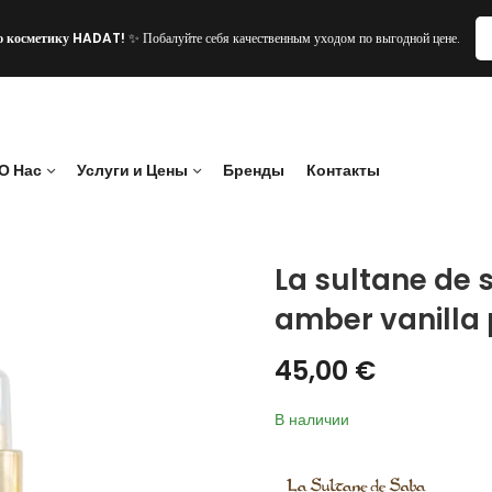
ю косметику HADAT!
✨ Побалуйте себя качественным уходом по выгодной цене.
О Нас
Услуги и Цены
Бренды
Контакты
La sultane de 
amber vanilla 
45,00
€
В наличии