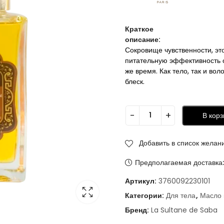
Краткое
описание:
Сокровище чувственности, это
питательную эффективность с
же время. Как тело, так и во
блеск.
В корз
Добавить в список желан
Предполагаемая доставка
Артикул:
3760092230101
Категории:
Для тела
,
Масло 
Бренд:
La Sultane de Saba