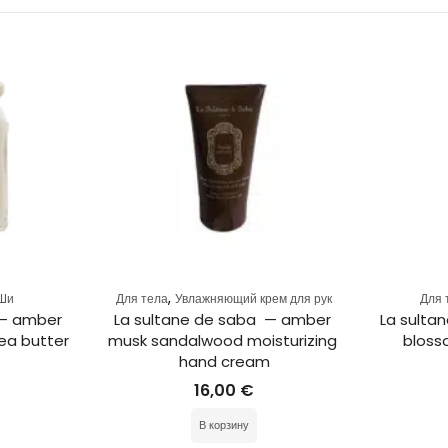
,
Ши
Для тела
Увлажняющий крем для рук
Для 
 — amber 
La sultane de saba  — amber 
La sulta
ea butter
musk sandalwood moisturizing 
bloss
hand cream
16,00
€
В корзину