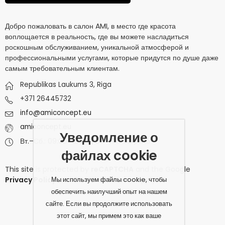
Добро пожаловать в салон AMI, в место где красота
воплощается в реальность, где вы можете насладиться
роскошным обслуживанием, уникальной атмосферой и
профессиональными услугами, которые придутся по душе даже
самым требовательным клиентам.
Republikas Laukums 3, Riga
+371 26445732
info@amiconcept.eu
amiconcept.eu
Уведомление о
Вт.–Сб.: 09:00–19:00 | Вс.–Пн.: Закрыто
файлах cookie
This site is protected by
reCAPTCHA
and the Google
Мы используем файлы cookie, чтобы
Privacy Policy
and
Terms of Service
apply.
обеспечить наилучший опыт на нашем
сайте. Если вы продолжите использовать
этот сайт, мы примем это как ваше