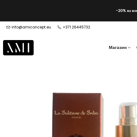
-20% на вс
info@amiconcept.eu
+371 26445732
Магазин