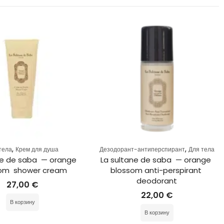
,
,
тела
Крем для душа
Дезодорант-антиперспирант
Для тела
ne de saba  — orange 
La sultane de saba  — orange 
om  shower cream
blossom anti-perspirant 
deodorant
27,00
€
22,00
€
В корзину
В корзину