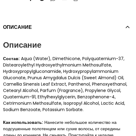
ОПИСАНИЕ
Описание
Состав:
Aqua (Water), Dimethicone, Polyquaternium-37,
Distearoylethyl Hydroxyethylmonium Methosulfate,
Hydroxypropylgluconamide, Hydroxypropylammonium
Gluconate, Prunus Amygdalus Dulcis (Sweet Almond) Oil,
Camellia Sinensis Leaf Extract, Panthenol, Phenoxyethanol,
Cetearyl Alcohol, Parfum (Fragrance), Propylene Glycol,
Quaternium-91, Ethylhexylglycerin, Benzophenone-4,
Cetrimonium Methosulfate, Isopropyl Alcohol, Lactic Acid,
Sodium Benzoate, Potassium Sorbate.
Как использовать:
Нанесите небольшое количество на
подсушенные полотенцем или сухие волосы, от середины
длины до кончиков. Не смывать. Приступайте к укладке.