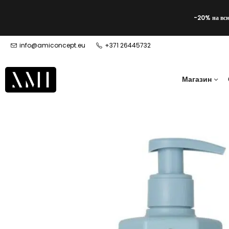
-20% на вс
info@amiconcept.eu
+371 26445732
Магазин