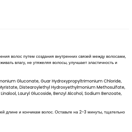
ения волос путем создания внутренних связей между волосами,
живать влагу, не утяжеляя волосы, улучшает эластичность и
mmonium Gluconate, Guar Hydroxypropyltrimonium Chloride,
Myristate, Distearoylethyl Hydroxyethylmonium Methosulfate,
nalool, Lauryl Glucoside, Benzyl Alcohol, Sodium Benzoate,
 длине и кончикам волос. Оставьте на 2-3 минуты, тщательно