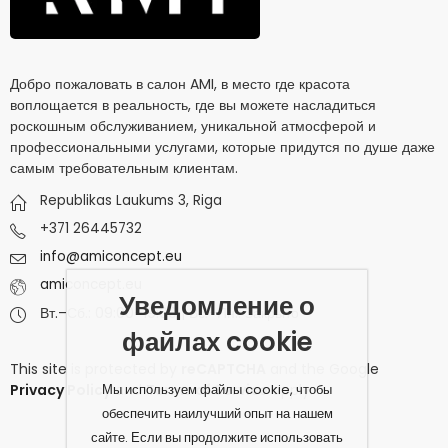
Добро пожаловать в салон AMI, в место где красота
воплощается в реальность, где вы можете насладиться
роскошным обслуживанием, уникальной атмосферой и
профессиональными услугами, которые придутся по душе даже
самым требовательным клиентам.
Republikas Laukums 3, Riga
+371 26445732
info@amiconcept.eu
amiconcept.eu
Уведомление о
Вт.–Сб.: 09:00–19:00 | Вс.–Пн.: Закрыто
файлах cookie
This site is protected by
reCAPTCHA
and the Google
Мы используем файлы cookie, чтобы
Privacy Policy
and
Terms of Service
apply.
обеспечить наилучший опыт на нашем
сайте. Если вы продолжите использовать