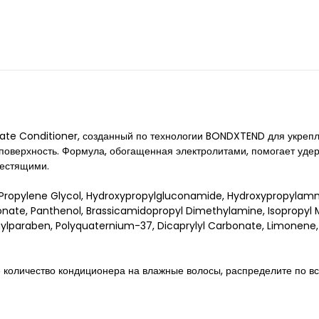
ate Conditioner, созданный по технологии BONDXTEND для укрепл
 поверхность. Формула, обогащенная электролитами, помогает удер
лестящими.
 Propylene Glycol, Hydroxypropylgluconamide, Hydroxypropyla
onate, Panthenol, Brassicamidopropyl Dimethylamine, Isopropyl 
lparaben, Polyquaternium-37, Dicaprylyl Carbonate, Limonene, Li
оличество кондиционера на влажные волосы, распределите по всей