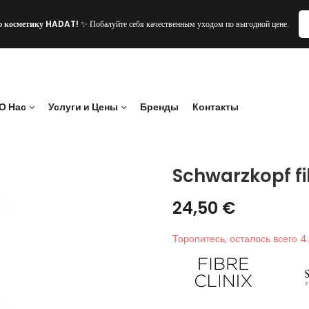
ю косметику HADAT!
✨ Побалуйте себя качественным уходом по выгодной цене.
О Нас
Услуги и Цены
Бренды
Контакты
Schwarzkopf fi
24,50
€
Торопитесь, осталось всего 4.