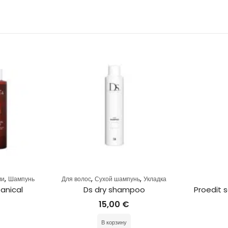
,
,
,
и
Шампунь
Для волос
Сухой шампунь
Укладка
nical 
Ds dry shampoo
Proedit s
15,00
€
В корзину