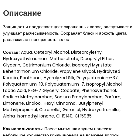
Описание
Защищает и продлевает цвет окрашенных волос, распутывает и
улучшает расчесываемость. Сохраняет блеск и яркость цвета,
разглаживает поверхность волос
Состав:
Aqua, Cetearyl Alcohol, Distearoylethyl
Hydroxyethylmonium Methosulfate, Dicaprylyl Ether,
Glycerin, Cetrimonium Chloride, Isopropyl Myristate,
Behentrimonium Chloride, Propylene Glycol, Hydrolyzed
Keratin, Panthenol, Hydrolyzed Silk, Polyquaternium-37,
Polyquaternium-10, Polyquaternium-7, Isopropyl Alcohol,
Lactic Acid, PEG-7 Glyceryl Cocoate, Phenoxyethanol,
Sodium Methylparaben, Sodium Propylparaben, Parfum,
Limonene, Linalool, Hexyl Cinnamal, Butylphenyl
Methylpropional, Citronellol, Geraniol, Hydroxycitronellal,
Alpha-Isomethyl Ionone, CI 19140, CI 15985.
Как использовать:
После мытья шампунем нанесите
небольшое количество кондиционера на влажные волосы,