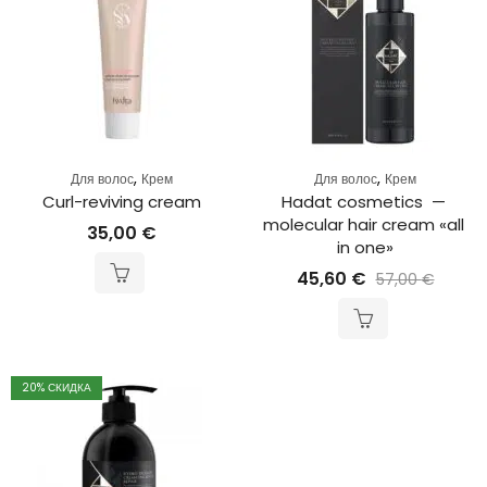
,
,
Для волос
Крем
Для волос
Крем
Curl-reviving cream
Hadat cosmetics  — 
molecular hair cream «all 
35,00
€
in one»
45,60
€
57,00
€
20
% СКИДКА