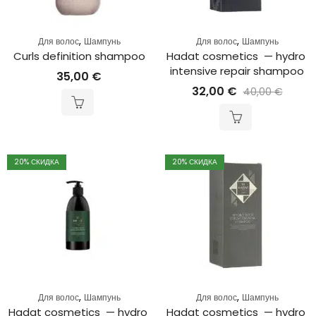
,
,
Для волос
Шампунь
Для волос
Шампунь
Curls definition shampoo
Hadat cosmetics  — hydro 
intensive repair shampoo
35,00
€
32,00
€
40,00
€
20
% СКИДКА
20
% СКИДКА
,
,
Для волос
Шампунь
Для волос
Шампунь
Hadat cosmetics  — hydro 
Hadat cosmetics  — hydro 