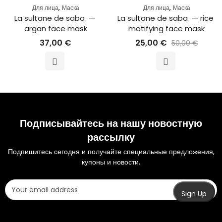
,
,
Для лица
Маска
Для лица
Маска
La sultane de saba  — 
La sultane de saba  — rice 
argan face mask
matifying face mask
37,00
€
25,00
€
50,00
€
Подписывайтесь на нашу новостную
рассылку
Подпишитесь сегодня и получайте специальные предложения,
купоны и новости.