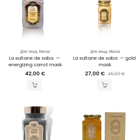
,
,
Для лица
Маска
Для лица
Маска
La sultane de saba  — 
La sultane de saba  — gold 
energizing carrot mask
mask
42,00
€
27,00
€
45,00
€