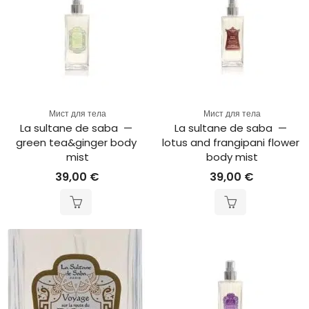
Мист для тела
Мист для тела
La sultane de saba  — 
La sultane de saba  — 
green tea&ginger body 
lotus and frangipani flower 
mist
body mist
39,00
€
39,00
€