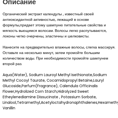
Описание
Органический экстракт календулы , известный своей
антиоксидантной активностью, лежащий в основе
формулы,придает этому шампуню питательные свойства и
мягкость вьющимся волосам. Волосы легко распутываются,
локоны четко очерчены, эластичны и шелковисты.
Нанесите на предварительно влажные волосы, слегка массируя.
Оставьте на несколько минут, затем промойте большим
количеством воды. При необходимости промойте шампунем
второй раз.
Aqua(Water), Sodium Lauroyl Methyl Isethionate,Sodium
Methyl Cocoyl Taurate, Cocamidopropyl Betaine,Lauryl
Glucoside,Parfum(Fragrance), Calendula Officinalis
Flower,Hydrolized Corn Starch,Hidrolyzed Sweet
Etheylenediamine Dissucinate , Potassium Sorbate,
Linalool,Tetramethyl,Acetyloctahydronaphthalenes,Hexameth
Vanillin