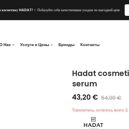
ю косметику HADAT!
✨ Побалуйте себя качественным уходом по выгодной цене.
О Нас
Услуги и Цены
Бренды
Контакты
Hadat cosmetic
serum
43,20
€
54,00
€
Торопитесь, осталось всего 2.