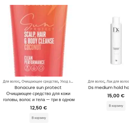
,
,
,
Для волос
Очищающее средство
Уход за волосами
Для волос
Лак для воло
Bonacure sun protect 
Ds medium hold ha
Очищающее средство для кожи 
15,00
€
головы, волос и тела — три в одном
В корзину
12,50
€
В корзину