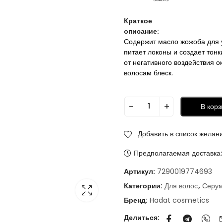
Краткое
описание:
Содержит масло жожоба для 
питает локоны и создает тон
от негативного воздействия 
волосам блеск.
В корз
Добавить в список желан
Предполагаемая доставка
Артикул:
7290019774693
Категории:
Для волос
,
Серу
Бренд:
Hadat cosmetics
Делиться: