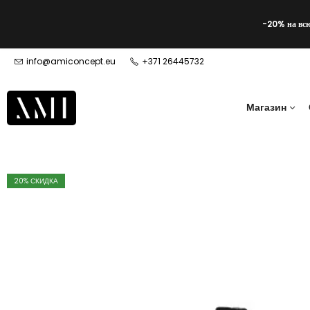
-20% на вс
info@amiconcept.eu
+371 26445732
Магазин
20
% СКИДКА