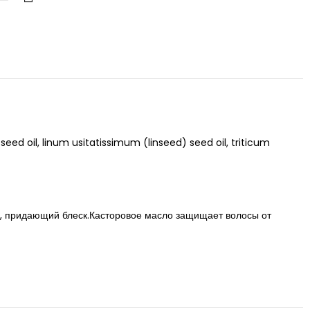
ed oil, linum usitatissimum (linseed) seed oil, triticum
й, придающий блеск.Касторовое масло защищает волосы от