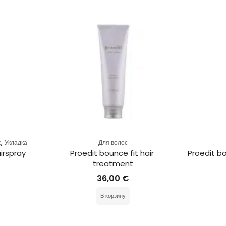
,
с
Укладка
Для волос
irspray
Proedit bounce fit hair 
Proedit b
treatment
36,00
€
В корзину