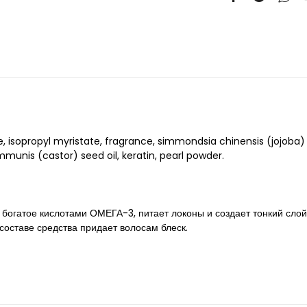
isopropyl myristate, fragrance, simmondsia chinensis (jojoba) se
mmunis (castor) seed oil, keratin, pearl powder.
 богатое кислотами ОМЕГА-3, питает локоны и создает тонкий сло
оставе средства придает волосам блеск.