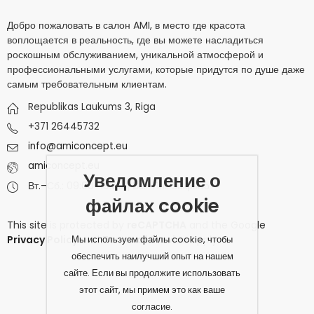
Добро пожаловать в салон AMI, в место где красота
воплощается в реальность, где вы можете насладиться
роскошным обслуживанием, уникальной атмосферой и
профессиональными услугами, которые придутся по душе даже
самым требовательным клиентам.
Republikas Laukums 3, Riga
+371 26445732
info@amiconcept.eu
amiconcept.eu
Уведомление о
Вт.–Сб.: 09:00–19:00 | Вс.–Пн.: Закрыто
файлах cookie
This site is protected by
reCAPTCHA
and the Google
Мы используем файлы cookie, чтобы
Privacy Policy
and
Terms of Service
apply.
обеспечить наилучший опыт на нашем
сайте. Если вы продолжите использовать
этот сайт, мы примем это как ваше
согласие.