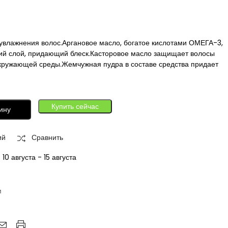
увлажнения волос.Аргановое масло, богатое кислотами ОМЕГА-3,
кий слой, придающий блеск.Касторовое масло защищает волосы
окружающей среды.Жемчужная пудра в составе средства придает
Купить сейчас
ину
ий
Сравнить
:
10 августа - 15 августа
м