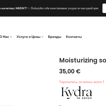
ю косметику HADAT!
✨ Побалуйте себя качественным уходом по выгодной цене.
О Нас
Услуги и Цены
Бренды
Контакты
Moisturizing s
35,00
€
Торопитесь, осталось всего 1.