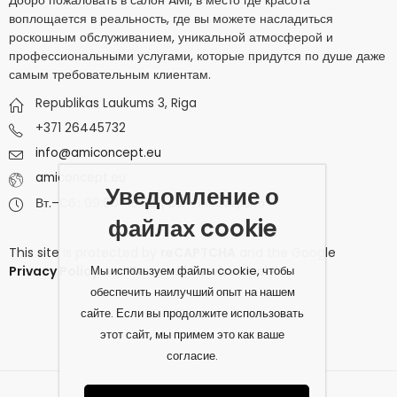
Добро пожаловать в салон AMI, в место где красота
воплощается в реальность, где вы можете насладиться
роскошным обслуживанием, уникальной атмосферой и
профессиональными услугами, которые придутся по душе даже
самым требовательным клиентам.
Republikas Laukums 3, Riga
+371 26445732
info@amiconcept.eu
amiconcept.eu
Уведомление о
Вт.–Сб.: 09:00–19:00 | Вс.–Пн.: Закрыто
файлах cookie
This site is protected by
reCAPTCHA
and the Google
Мы используем файлы cookie, чтобы
Privacy Policy
and
Terms of Service
apply.
обеспечить наилучший опыт на нашем
сайте. Если вы продолжите использовать
этот сайт, мы примем это как ваше
согласие.