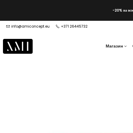
-20% на вс
info@amiconcept.eu
+371 26445732
Магазин