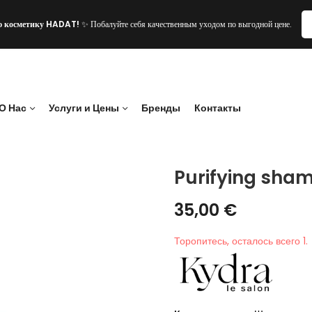
ю косметику HADAT!
✨ Побалуйте себя качественным уходом по выгодной цене.
О Нас
Услуги и Цены
Бренды
Контакты
Purifying sha
35,00
€
Торопитесь, осталось всего 1.