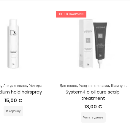
НЕТ В НАЛИЧИИ
,
,
,
,
с
Лак для волос
Укладка
Для волос
Уход за волосами
Шампунь
ium hold hairspray
System4 o oil cure scalp 
treatment
15,00
€
13,00
€
В корзину
Читать далее