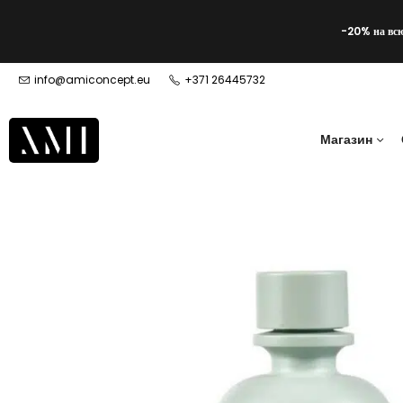
-20% на вс
info@amiconcept.eu
+371 26445732
Магазин