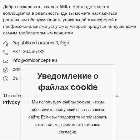
Добро пожаловать в салон AMI, в место где красота
воплощается в реальность, где вы можете насладиться
роскошным обслуживанием, уникальной атмосферой и
профессиональными услугами, которые придутся по душе даже
самым требовательным клиентам.
Republikas Laukums 3, Riga
+371 26445732
info@amiconcept.eu
amiconcept.eu
Уведомление о
Вт.–Сб.: 09:00–19:00 | Вс.–Пн.: Закрыто
файлах cookie
This site is protected by
reCAPTCHA
and the Google
Мы используем файлы cookie, чтобы
Privacy Policy
and
Terms of Service
apply.
обеспечить наилучший опыт на нашем
сайте. Если вы продолжите использовать
этот сайт, мы примем это как ваше
согласие.