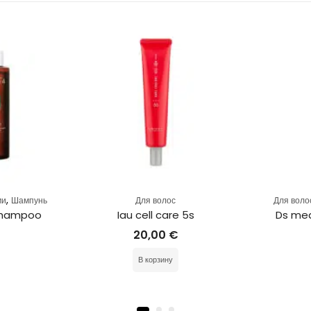
,
ми
Шампунь
Для волос
Для воло
 shampoo
Iau cell care 5s
Ds med
20,00
€
В корзину