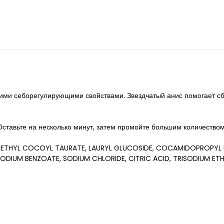
оими себорегулирующими свойствами. Звездчатый анис помогает с
Оставьте на несколько минут, затем промойте большим количество
ETHYL COCOYL TAURATE, LAURYL GLUCOSIDE, COCAMIDOPROPYL BE
SODIUM BENZOATE, SODIUM CHLORIDE, CITRIC ACID, TRISODIUM 