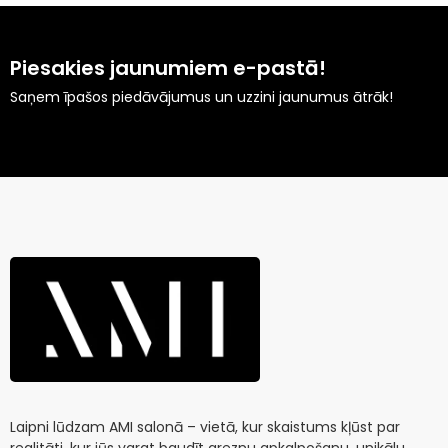
Piesakies jaunumiem e-pastā!
Saņem īpašos piedāvājumus un uzzini jaunumus ātrāk!
Laipni lūdzam AMI salonā – vietā, kur skaistums kļūst par
realitāti, kur jūs varat baudīt greznu apkalpošanu, unikālu