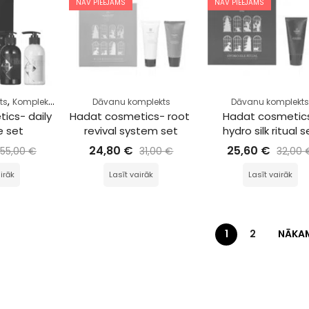
NAV PIEEJAMS
NAV PIEEJAMS
,
ts
Komplekts
Dāvanu komplekts
Dāvanu komplekt
ics- daily 
Hadat cosmetics- root 
Hadat cosmetic
e set
revival system set
hydro silk ritual s
24,80
€
25,60
€
55,00
€
31,00
€
32,00
irāk
Lasīt vairāk
Lasīt vairāk
1
2
NĀKA