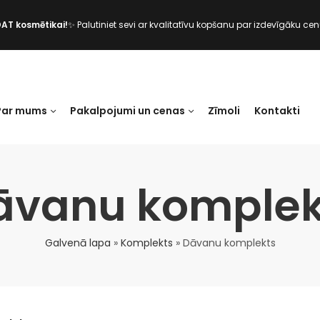
DAT kosmētikai!
✨ Palutiniet sevi ar kvalitatīvu kopšanu par izdevīgāku cen
Par mums
Pakalpojumi un cenas
Zīmoli
Kontakti
āvanu komplek
Galvenā lapa
»
Komplekts
»
Dāvanu komplekts