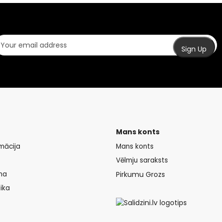
Mans konts
mācija
Mans konts
Vēlmju saraksts
na
Pirkumu Grozs
ika