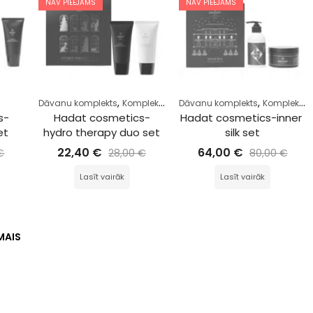
NAV PIEEJAMS
NAV PIEEJAMS
,
,
s
Dāvanu komplekts
Komplekts
Dāvanu komplekts
Komplekts
s-
Hadat cosmetics-
Hadat cosmetics-inner 
et
hydro therapy duo set
silk set
22,40
€
64,00
€
€
28,00
€
80,00
€
Lasīt vairāk
Lasīt vairāk
MAIS