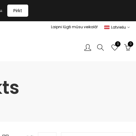
Pirkt
u.
Laipni lūgti mūsu veikalā!
Latviešu
0
0
ts