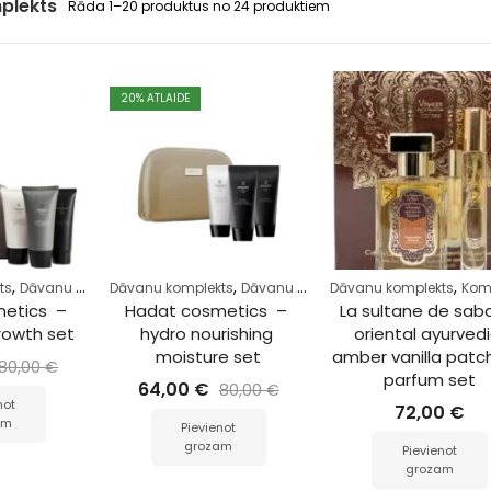
plekts
Rāda 1–20 produktus no 24 produktiem
20
% ATLAIDE
,
,
,
,
,
,
,
ts
Dāvanu komplekts
Dāvanu komplekts
Komplekts
Matiem
Dāvanu komplekts
Dāvanu komplekts
Komplekts
Matie
Komp
etics  – 
Hadat cosmetics  – 
La sultane de saba
growth set
hydro nourishing 
oriental ayurvedi
moisture set
amber vanilla patch
80,00
€
parfum set
64,00
€
80,00
€
not
72,00
€
am
Pievienot
grozam
Pievienot
grozam