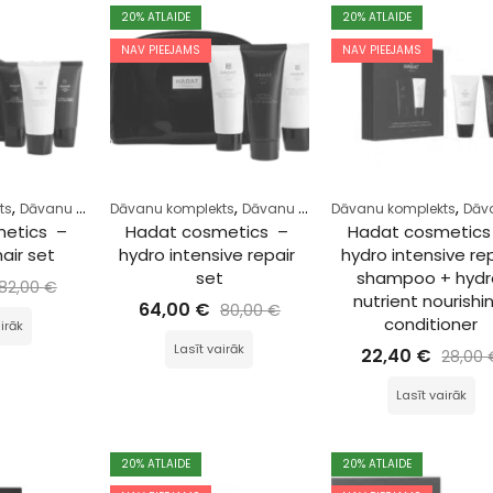
20
% ATLAIDE
20
% ATLAIDE
NAV PIEEJAMS
NAV PIEEJAMS
,
,
,
,
,
,
,
ts
Dāvanu komplekts
Dāvanu komplekts
Komplekts
Matiem
Dāvanu komplekts
Dāvanu komplekts
Komplekts
Matie
Dāvanu k
etics  – 
Hadat cosmetics  – 
Hadat cosmetics 
hair set
hydro intensive repair 
hydro intensive rep
set
shampoo + hydr
82,00
€
nutrient nourishi
64,00
€
80,00
€
conditioner
irāk
Lasīt vairāk
22,40
€
28,00
Lasīt vairāk
20
% ATLAIDE
20
% ATLAIDE