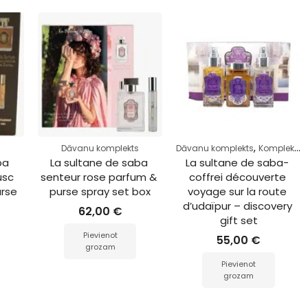
,
s
Dāvanu komplekts
Dāvanu komplekts
Komplekts
ba 
La sultane de saba 
La sultane de saba- 
sc 
senteur rose parfum & 
coffrei découverte 
rse 
purse spray set box
voyage sur la route 
d’udaïpur – discovery 
62,00
€
gift set
Pievienot
55,00
€
grozam
Pievienot
grozam