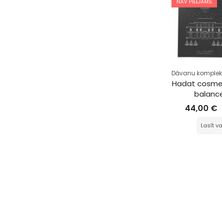
NAV PIEEJAMS
Dāvanu komplek
Hadat cosmet
balanc
44,00
€
Lasīt va