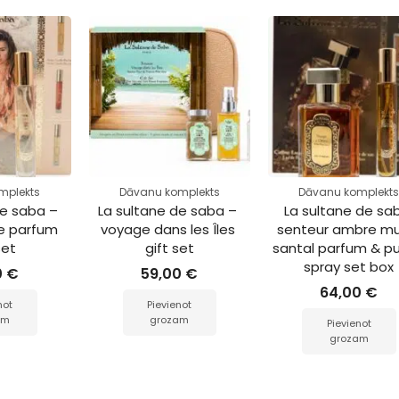
mplekts
Dāvanu komplekts
Dāvanu komplekt
de saba – 
La sultane de saba – 
La sultane de sa
de parfum 
voyage dans les Îles 
senteur ambre mu
set
gift set
santal parfum & pu
spray set box
0
€
59,00
€
64,00
€
not
Pievienot
am
grozam
Pievienot
grozam