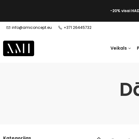
-20% visai HA
info@amiconcept.eu
+371 26445732
Veikals
D
Kategorijas