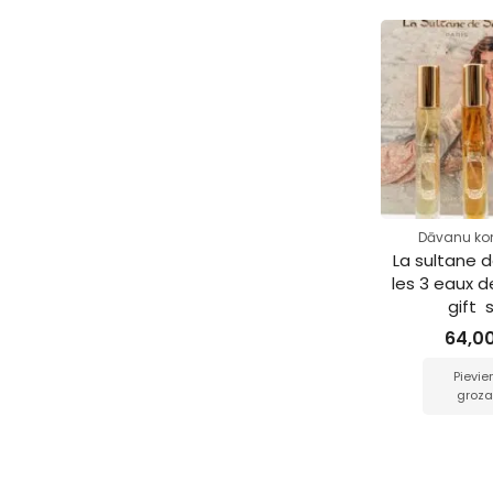
Dāvanu ko
La sultane 
les 3 eaux 
gift  
64,0
Pievie
groz