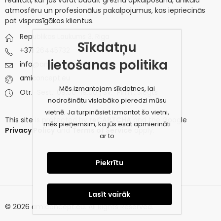
atmosfēru un profesionālus pakalpojumus, kas iepriecinās
pat visprasīgākos klientus.
Republikas Laukums 3, Riga
Sīkdatņu
+371 26445732
lietošanas politika
info@amiconcept.eu
amiconcept.eu
Mēs izmantojam sīkdatnes, lai
Otr.–Sest.: 09:00–19:00 | Sv.–Pirm.: Slēgts
nodrošinātu vislabāko pieredzi mūsu
vietnē. Ja turpināsiet izmantot šo vietni,
This site is protected by
reCAPTCHA
and the Google
mēs pieņemsim, ka jūs esat apmierināti
Privacy Policy
and
Terms of Service
apply.
ar to
Piekrītu
Lasīt vairāk
© 2026 amiconcept.eu. All Rights Reserved.