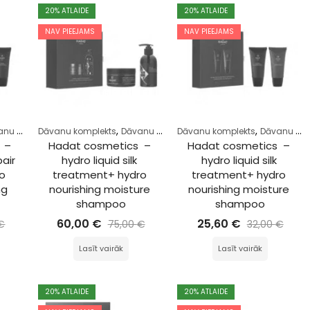
20
% ATLAIDE
20
% ATLAIDE
NAV PIEEJAMS
NAV PIEEJAMS
,
,
,
,
,
,
m
omplekts
Dāvanu komplekts
Komplekts
Matiem
Dāvanu komplekts
Dāvanu komplekts
Komplekts
Matiem
Dāvanu komplekts
 – 
Hadat cosmetics  – 
Hadat cosmetics  – 
air 
hydro liquid silk 
hydro liquid silk 
o 
treatment+ hydro 
treatment+ hydro 
ng 
nourishing moisture 
nourishing moisture 
shampoo
shampoo
60,00
€
25,60
€
€
75,00
€
32,00
€
Lasīt vairāk
Lasīt vairāk
20
% ATLAIDE
20
% ATLAIDE