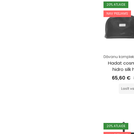
20
% ATLAIDE
NAV PIEEJAMS
Dāvanu komplek
Hadat cosm
hidro silk 
65,60
€
Lasīt va
20
% ATLAIDE