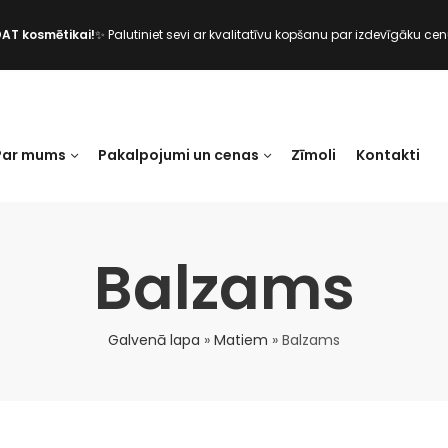
DAT kosmētikai!
✨ Palutiniet sevi ar kvalitatīvu kopšanu par izdevīgāku cen
Par mums
Pakalpojumi un cenas
Zīmoli
Kontakti
Balzams
Galvenā lapa
»
Matiem
»
Balzams