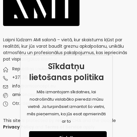
Laipni lūdzam AMI salonā – vietā, kur skaistums kļūst par
realitāti, kur jūs varat baudīt greznu apkalpošanu, unikālu
atmosfēru un profesionālus pakalpojumus, kas iepriecinās
pat visprasīgākos klientus.
Sīkdatņu
Republikas Laukums 3, Riga
lietošanas politika
+371 26445732
info@amiconcept.eu
Mēs izmantojam sīkdatnes, lai
amiconcept.eu
nodrošinātu vislabāko pieredzi mūsu
Otr.–Sest.: 09:00–19:00 | Sv.–Pirm.: Slēgts
vietnē. Ja turpināsiet izmantot šo vietni,
mēs pieņemsim, ka jūs esat apmierināti
This site is protected by
reCAPTCHA
and the Google
ar to
Privacy Policy
and
Terms of Service
apply.