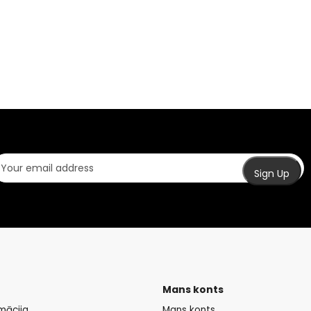
Mans konts
mācija
Mans konts