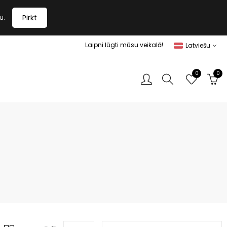
Pirkt
u.
Laipni lūgti mūsu veikalā!
Latviešu
0
0