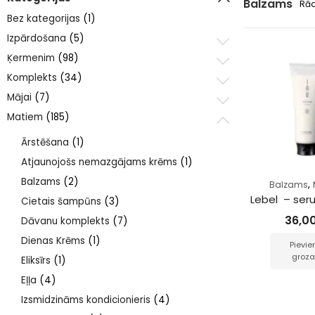
Balzams
Rād
Bez kategorijas
(1)
Izpārdošana
(5)
Ķermenim
(98)
Komplekts
(34)
Mājai
(7)
Matiem
(185)
Ārstēšana
(1)
Atjaunojošs nemazgājams krēms
(1)
Balzams
(2)
,
Balzams
Lebel  – se
Cietais šampūns
(3)
36,0
Dāvanu komplekts
(7)
Dienas Krēms
(1)
Pievie
groz
Eliksīrs
(1)
Eļļa
(4)
Izsmidzināms kondicionieris
(4)