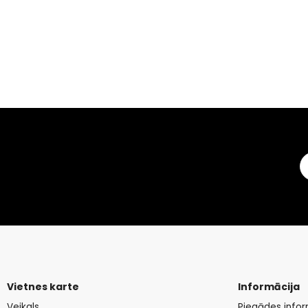
Vietnes karte
Informācija
Veikals
Piegādes infor