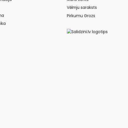
Vēlmju saraksts
na
Pirkumu Grozs
ika