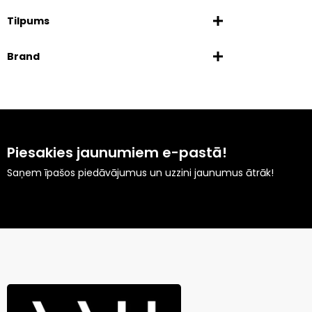
Tilpums
Brand
Piesakies jaunumiem e-pastā!
Saņem īpašos piedāvājumus un uzzini jaunumus ātrāk!