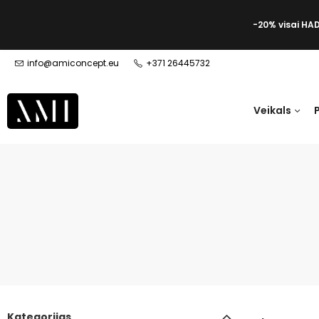
-20% visai HA
info@amiconcept.eu
+371 26445732
Veikals
Kategorijas