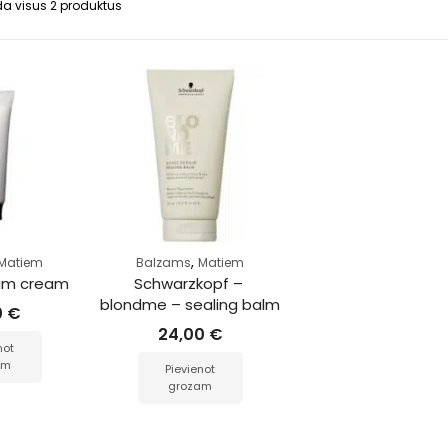
a visus 2 produktus
,
Matiem
Balzams
Matiem
rum cream
Schwarzkopf – 
blondme – sealing balm
0
€
24,00
€
not
am
Pievienot
grozam