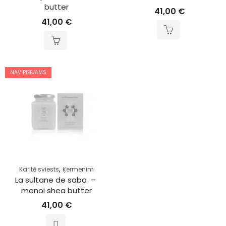
butter
41,00
€
41,00
€
NAV PIEEJAMS
,
Karitē sviests
Ķermenim
La sultane de saba  – 
monoi shea butter
41,00
€