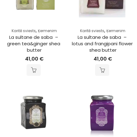
,
,
Karitē sviests
Ķermenim
Karitē sviests
Ķermenim
La sultane de saba  – 
La sultane de saba  – 
green tea&ginger shea 
lotus and frangipani flower 
butter
shea butter
41,00
€
41,00
€