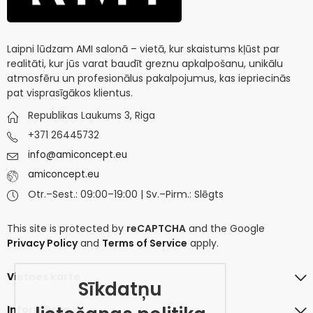
Laipni lūdzam AMI salonā – vietā, kur skaistums kļūst par
realitāti, kur jūs varat baudīt greznu apkalpošanu, unikālu
atmosfēru un profesionālus pakalpojumus, kas iepriecinās
pat visprasīgākos klientus.
Republikas Laukums 3, Riga
+371 26445732
info@amiconcept.eu
amiconcept.eu
Otr.–Sest.: 09:00–19:00 | Sv.–Pirm.: Slēgts
This site is protected by
reCAPTCHA
and the Google
Privacy Policy
and
Terms of Service
apply.
Vietnes karte
Sīkdatņu
Informācija