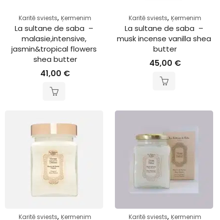
,
,
Karitē sviests
Ķermenim
Karitē sviests
Ķermenim
La sultane de saba  – 
La sultane de saba  – 
malasie,intensive, 
musk incense vanilla shea 
jasmin&tropical flowers 
butter
shea butter
45,00
€
41,00
€
,
,
Karitē sviests
Ķermenim
Karitē sviests
Ķermenim