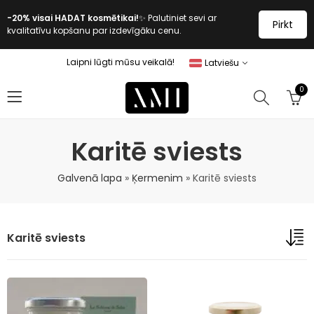
-20% visai HADAT kosmētikai!
✨ Palutiniet sevi ar
Pirkt
kvalitatīvu kopšanu par izdevīgāku cenu.
Laipni lūgti mūsu veikalā!
Latviešu
0
Karitē sviests
Galvenā lapa
»
Ķermenim
»
Karitē sviests
Karitē sviests