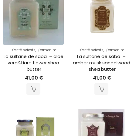
,
,
Karitē sviests
Ķermenim
Karitē sviests
Ķermenim
La sultane de saba  – aloe 
La sultane de saba  – 
vera&tiare flower shea 
amber musk sandalwood 
butter
shea butter
41,00
€
41,00
€