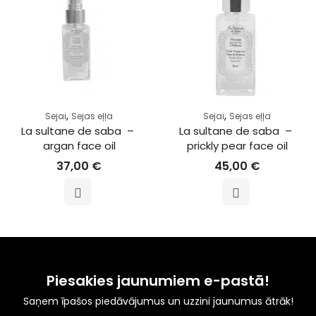
,
,
Sejai
Sejas eļļa
Sejai
Sejas eļļa
La sultane de saba  – 
La sultane de saba  – 
argan face oil
prickly pear face oil
37,00
€
45,00
€
Piesakies jaunumiem e-pastā!
Saņem īpašos piedāvājumus un uzzini jaunumus ātrāk!