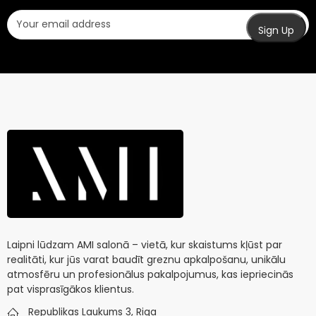
Laipni lūdzam AMI salonā – vietā, kur skaistums kļūst par
realitāti, kur jūs varat baudīt greznu apkalpošanu, unikālu
atmosfēru un profesionālus pakalpojumus, kas iepriecinās
pat visprasīgākos klientus.
Republikas Laukums 3, Riga