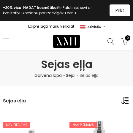
-20% visai HADAT kosmētikai!
✨ Palutiniet sevi ar
Pirkt
kvalitatīvu kopšanu par izdevīgāku cenu.
Laipni lūgti mūsu veikalā!
Latviešu
0
Sejas eļļa
Galvenā lapa
»
Sejai
»
Sejas eļļa
Sejas eļļa
NAV PIEEJAMS
NAV PIEEJAMS