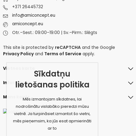
+371 26445732
info@amiconcept.eu
amiconcept.eu
Otr.–Sest.: 09:00–19:00 | Sv.–Pirm.: Slēgts
This site is protected by
reCAPTCHA
and the Google
Privacy Policy
and
Terms of Service
apply.
Vietnes karte
Sīkdatņu
lietošanas politika
Informācija
Mans konts
Mēs izmantojam sīkdatnes, lai
nodrošinātu vislabāko pieredzi mūsu
vietnē. Ja turpināsiet izmantot šo vietni,
mēs pieņemsim, ka jūs esat apmierināti
ar to