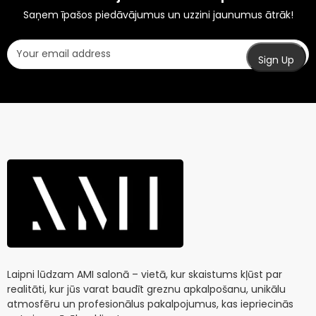
Saņem īpašos piedāvājumus un uzzini jaunumus ātrāk!
Laipni lūdzam AMI salonā – vietā, kur skaistums kļūst par
realitāti, kur jūs varat baudīt greznu apkalpošanu, unikālu
atmosfēru un profesionālus pakalpojumus, kas iepriecinās