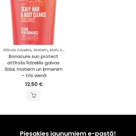
,
,
Attīrošs līdzeklis
Matiem
Matu kopšana
Bonacure sun protect 
attīrošs līdzeklis galvas 
ādai, matiem un ķrmenim 
– trīs vienā
12,50
€
Piesakies jaunumiem e-pastā!