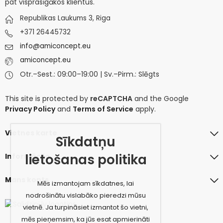
pat visprasīgākos klientus.
Republikas Laukums 3, Riga
+371 26445732
info@amiconcept.eu
amiconcept.eu
Otr.–Sest.: 09:00–19:00 | Sv.–Pirm.: Slēgts
This site is protected by
reCAPTCHA
and the Google
Privacy Policy
and
Terms of Service
apply.
Vietnes karte
Sīkdatņu
lietošanas politika
Informācija
Mans konts
Mēs izmantojam sīkdatnes, lai
nodrošinātu vislabāko pieredzi mūsu
vietnē. Ja turpināsiet izmantot šo vietni,
mēs pieņemsim, ka jūs esat apmierināti