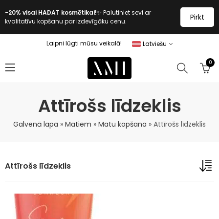
-20% visai HADAT kosmētikai!
✨ Palutiniet sevi ar
Pirkt
kvalitatīvu kopšanu par izdevīgāku cenu.
Laipni lūgti mūsu veikalā!
Latviešu
0
Attīrošs līdzeklis
Galvenā lapa
»
Matiem
»
Matu kopšana
»
Attīrošs līdzeklis
Attīrošs līdzeklis