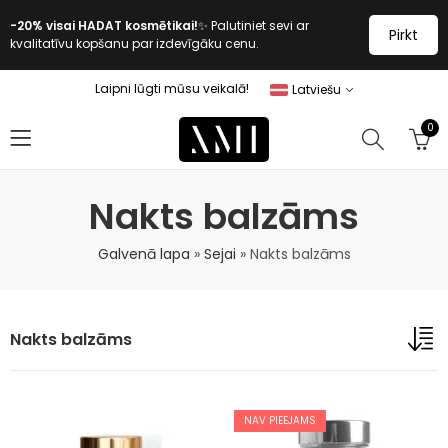
-20% visai HADAT kosmētikai!
✨ Palutiniet sevi ar
Pirkt
kvalitatīvu kopšanu par izdevīgāku cenu.
Laipni lūgti mūsu veikalā!
Latviešu
0
Nakts balzāms
Galvenā lapa
»
Sejai
»
Nakts balzāms
Nakts balzāms
NAV PIEEJAMS