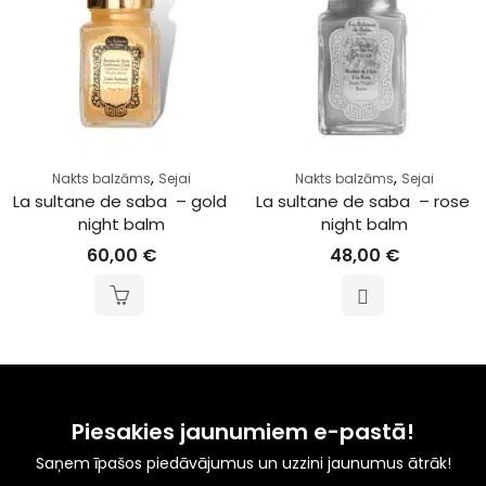
,
,
Nakts balzāms
Sejai
Nakts balzāms
Sejai
La sultane de saba  – gold 
La sultane de saba  – rose 
night balm
night balm
60,00
€
48,00
€
Piesakies jaunumiem e-pastā!
Saņem īpašos piedāvājumus un uzzini jaunumus ātrāk!