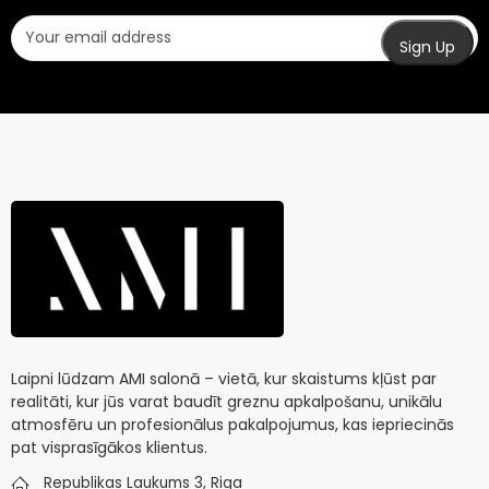
Laipni lūdzam AMI salonā – vietā, kur skaistums kļūst par
realitāti, kur jūs varat baudīt greznu apkalpošanu, unikālu
atmosfēru un profesionālus pakalpojumus, kas iepriecinās
pat visprasīgākos klientus.
Republikas Laukums 3, Riga