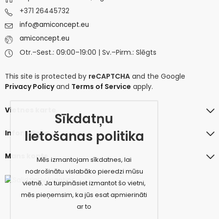
+371 26445732
info@amiconcept.eu
amiconcept.eu
Otr.–Sest.: 09:00–19:00 | Sv.–Pirm.: Slēgts
This site is protected by
reCAPTCHA
and the Google
Privacy Policy
and
Terms of Service
apply.
Vietnes karte
Sīkdatņu
lietošanas politika
Informācija
Mans konts
Mēs izmantojam sīkdatnes, lai
nodrošinātu vislabāko pieredzi mūsu
vietnē. Ja turpināsiet izmantot šo vietni,
mēs pieņemsim, ka jūs esat apmierināti
ar to