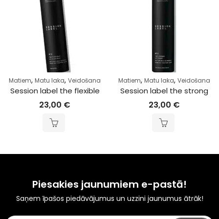
,
,
,
,
Matiem
Matu laka
Veidošana
Matiem
Matu laka
Veidošana
Session label the flexible
Session label the strong
23,00
€
23,00
€
Piesakies jaunumiem e-pastā!
Saņem īpašos piedāvājumus un uzzini jaunumus ātrāk!