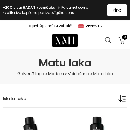
-20% visai HADAT kosmētikai!
✨ Palutiniet sevi ar
Pirkt
kvalitatīvu kopšanu par izdevīgāku cenu.
Laipni lūgti mūsu veikalā!
Latviešu
0
Matu laka
Galvenā lapa
»
Matiem
»
Veidošana
»
Matu laka
Matu laka