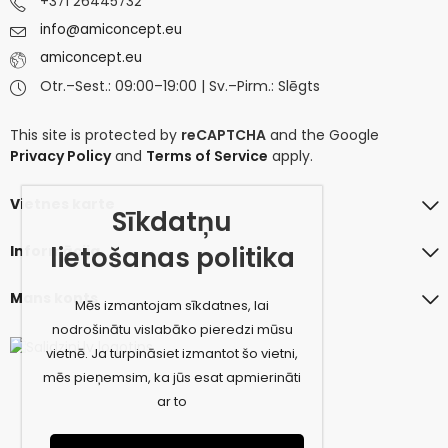
+371 26445732
info@amiconcept.eu
amiconcept.eu
Otr.–Sest.: 09:00–19:00 | Sv.–Pirm.: Slēgts
This site is protected by
reCAPTCHA
and the Google
Privacy Policy
and
Terms of Service
apply.
Vietnes karte
Sīkdatņu
lietošanas politika
Informācija
Mans konts
Mēs izmantojam sīkdatnes, lai
nodrošinātu vislabāko pieredzi mūsu
vietnē. Ja turpināsiet izmantot šo vietni,
mēs pieņemsim, ka jūs esat apmierināti
ar to