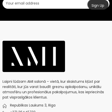
Laipni lūdzam AMI salonā – vietā, kur skaistums kļūst par
realitāti, kur jūs varat baudīt greznu apkalpošanu, unikālu
atmosfēru un profesionālus pakalpojumus, kas iepriecinās
pat visprasīgākos klientus.
Republikas Laukums 3, Riga