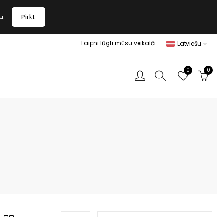
Pirkt
u.
Laipni lūgti mūsu veikalā!
Latviešu
0
0