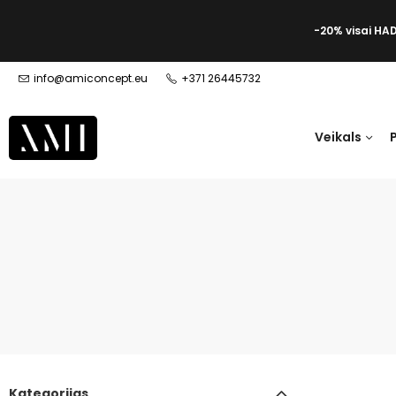
-20% visai HA
info@amiconcept.eu
+371 26445732
Veikals
Kategorijas