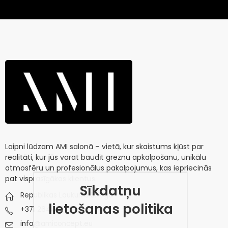
Laipni lūdzam AMI salonā – vietā, kur skaistums kļūst par
realitāti, kur jūs varat baudīt greznu apkalpošanu, unikālu
atmosfēru un profesionālus pakalpojumus, kas iepriecinās
pat visprasīgākos klientus.
Sīkdatņu
Republikas Laukums 3, Riga
lietošanas politika
+371 26445732
info@amiconcept.eu