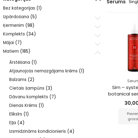
Serums
Sing
Bez kategorijas
(1)
Izpārdošana
(5)
Ķermenim
(98)
Komplekts
(34)
Mājai
(7)
Matiem
(185)
Ārstēšana
(1)
Atjaunojošs nemazgājams krēms
(1)
Balzams
(2)
Seru
Sim – syst
Cietais šampūns
(3)
botanical s
Dāvanu komplekts
(7)
30,0
Dienas Krēms
(1)
Pievie
Eliksīrs
(1)
groz
Eļļa
(4)
Izsmidzināms kondicionieris
(4)