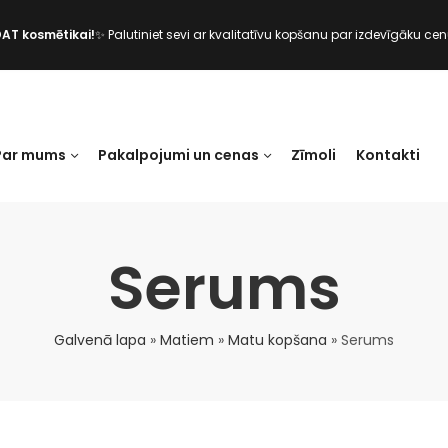
DAT kosmētikai!
✨ Palutiniet sevi ar kvalitatīvu kopšanu par izdevīgāku cen
Par mums
Pakalpojumi un cenas
Zīmoli
Kontakti
Serums
Galvenā lapa
»
Matiem
»
Matu kopšana
»
Serums