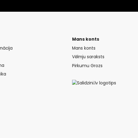
Mans konts
mācija
Mans konts
Vēlmju saraksts
na
Pirkumu Grozs
ika