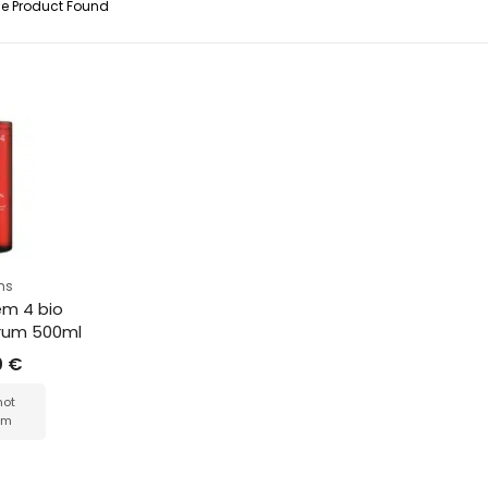
le Product Found
ms
em 4 bio 
erum 500ml
0
€
not
am