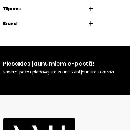
Tilpums
Brand
Piesakies jaunumiem e-pastā!
Saņem īpašos piedāvājumus un uzzini jaunumus ātrāk!