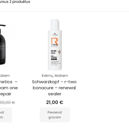
visus 2 produktus
,
atiem
Krēms
Matiem
etics  – 
Schwarzkopf – r-two 
ream one 
bonacure – renewal 
repair
sealer
21,00
€
60,00
€
not
Pievienot
am
grozam