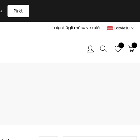
Pirkt
u.
Laipni lūgti mūsu veikalā!
Latviešu
0
0