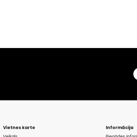
Vietnes karte
Informācija
Veikals
Piegādes infor