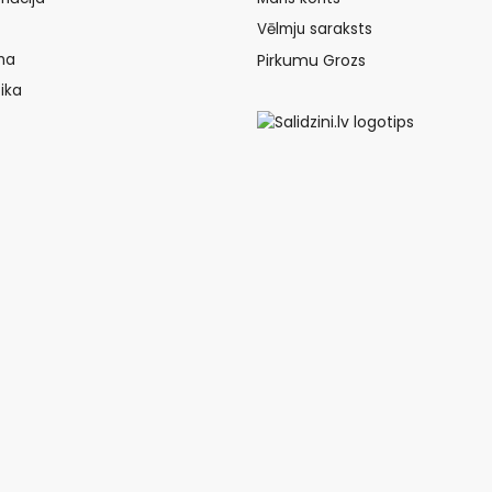
Vēlmju saraksts
na
Pirkumu Grozs
ika