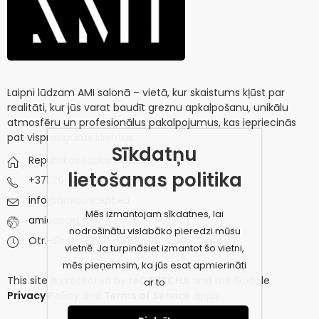
Laipni lūdzam AMI salonā – vietā, kur skaistums kļūst par
realitāti, kur jūs varat baudīt greznu apkalpošanu, unikālu
atmosfēru un profesionālus pakalpojumus, kas iepriecinās
pat visprasīgākos klientus.
Sīkdatņu
Republikas Laukums 3, Riga
lietošanas politika
+371 26445732
info@amiconcept.eu
Mēs izmantojam sīkdatnes, lai
amiconcept.eu
nodrošinātu vislabāko pieredzi mūsu
Otr.–Sest.: 09:00–19:00 | Sv.–Pirm.: Slēgts
vietnē. Ja turpināsiet izmantot šo vietni,
mēs pieņemsim, ka jūs esat apmierināti
This site is protected by
reCAPTCHA
and the Google
ar to
Privacy Policy
and
Terms of Service
apply.