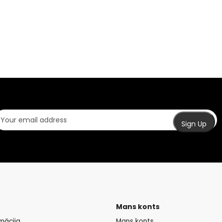
Mans konts
mācija
Mans konts