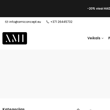
-20% visai HA
info@amiconcept.eu
+371 26445732
Veikals
Kategorijas