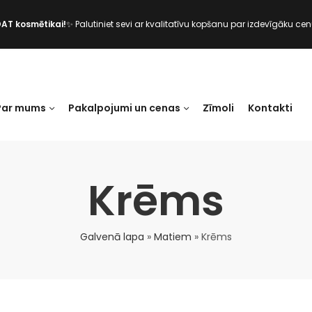
DAT kosmētikai!
✨ Palutiniet sevi ar kvalitatīvu kopšanu par izdevīgāku cen
Par mums
Pakalpojumi un cenas
Zīmoli
Kontakti
Krēms
Galvenā lapa
»
Matiem
»
Krēms