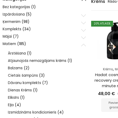
Krēms
Rāda 
Bez kategorijas
(1)
Izpārdošana
(5)
Ķermenim
(98)
20
% ATLAIDE
Komplekts
(34)
Mājai
(7)
Matiem
(185)
Ārstēšana
(1)
Atjaunojošs nemazgājams krēms
(1)
Balzams
(2)
,
Krēms
M
Hadat cosm
Cietais šampūns
(3)
recovery c
Dāvanu komplekts
(7)
minute 
Dienas Krēms
(1)
48,00
€
Eliksīrs
(1)
Pievie
Eļļa
(4)
groz
Izsmidzināms kondicionieris
(4)