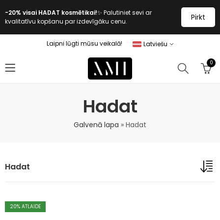
-20% visai HADAT kosmētikai!
✨ Palutiniet sevi ar
Pirkt
kvalitatīvu kopšanu par izdevīgāku cenu.
Laipni lūgti mūsu veikalā!
Latviešu
0
Hadat
Galvenā lapa
»
Hadat
Hadat
20
% ATLAIDE