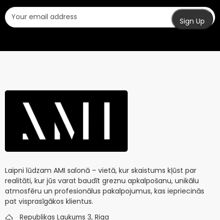
Laipni lūdzam AMI salonā – vietā, kur skaistums kļūst par
realitāti, kur jūs varat baudīt greznu apkalpošanu, unikālu
atmosfēru un profesionālus pakalpojumus, kas iepriecinās
pat visprasīgākos klientus.
Republikas Laukums 3, Riga