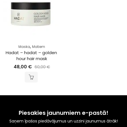
,
Maska
Matiem
Hadat – hadat – golden 
hour hair mask
48,00
€
60,00
€
Piesakies jaunumiem e-pastā!
Saņem īpašos piedāvājumus un uzzini jaunumus ātrāk!