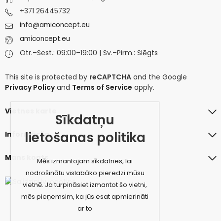
+371 26445732
info@amiconcept.eu
amiconcept.eu
Otr.–Sest.: 09:00–19:00 | Sv.–Pirm.: Slēgts
This site is protected by
reCAPTCHA
and the Google
Privacy Policy
and
Terms of Service
apply.
Vietnes karte
Sīkdatņu
lietošanas politika
Informācija
Mans konts
Mēs izmantojam sīkdatnes, lai
nodrošinātu vislabāko pieredzi mūsu
vietnē. Ja turpināsiet izmantot šo vietni,
mēs pieņemsim, ka jūs esat apmierināti
ar to