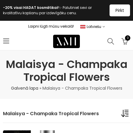
-20% visai HADAT kosmētikai!
✨ Palutiniet sevi ar
Pirkt
kvalitatīvu kopšanu par izdevīgāku cenu.
Laipni lūgti mūsu veikalā!
Latviešu
0
Malaisya - Champaka
Tropical Flowers
Galvenā lapa
»
Malaisya - Champaka Tropical Flowers
Malaisya - Champaka Tropical Flowers