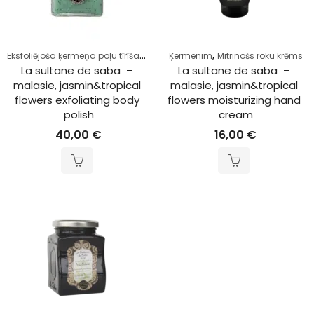
Eksfoliējoša ķermeņa poļu tīrīšana
,
,
Ķermenim
Ķermenim
Mitrinošs roku krēms
La sultane de saba  – 
La sultane de saba  – 
malasie, jasmin&tropical 
malasie, jasmin&tropical 
flowers exfoliating body 
flowers moisturizing hand 
polish
cream
40,00
€
16,00
€