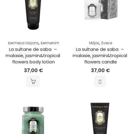
,
,
Ķermeņa losjons
Ķermenim
Mājai
Svece
La sultane de saba  – 
La sultane de saba  – 
malasie, jasmin&tropical 
malasie, jasmin&tropical 
flowers body lotion
flowers candle
37,00
€
37,00
€