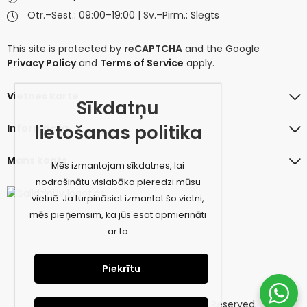
Otr.–Sest.: 09:00–19:00 | Sv.–Pirm.: Slēgts
This site is protected by
reCAPTCHA
and the Google
Privacy Policy
and
Terms of Service
apply.
Vietnes karte
Sīkdatņu
lietošanas politika
Informācija
Mans konts
Mēs izmantojam sīkdatnes, lai
nodrošinātu vislabāko pieredzi mūsu
vietnē. Ja turpināsiet izmantot šo vietni,
mēs pieņemsim, ka jūs esat apmierināti
ar to
Piekrītu
© 2026 amiconcept.eu. All Rights Reserved.