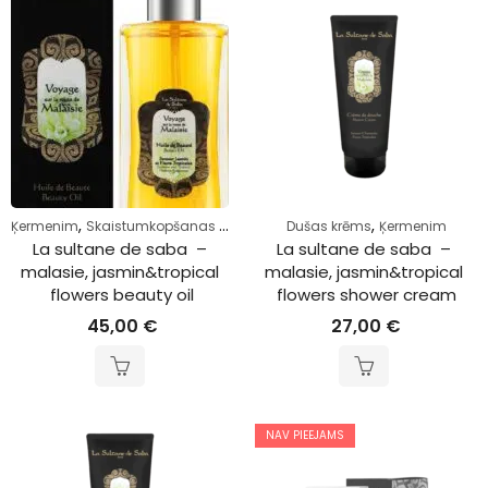
,
,
Ķermenim
Skaistumkopšanas eļļa
Dušas krēms
Ķermenim
La sultane de saba  – 
La sultane de saba  – 
malasie, jasmin&tropical 
malasie, jasmin&tropical 
flowers beauty oil
flowers shower cream
45,00
€
27,00
€
NAV PIEEJAMS