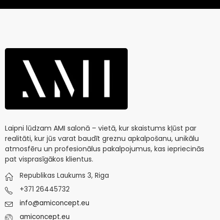
Laipni lūdzam AMI salonā – vietā, kur skaistums kļūst par
realitāti, kur jūs varat baudīt greznu apkalpošanu, unikālu
atmosfēru un profesionālus pakalpojumus, kas iepriecinās
pat visprasīgākos klientus.
Republikas Laukums 3, Riga
+371 26445732
info@amiconcept.eu
amiconcept.eu