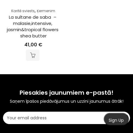
,
Karitē sviests
Ķermenim
La sultane de saba  – 
malasie,intensive, 
jasmin&tropical flowers 
shea butter
41,00
€
Piesakies jaunumiem e-pastā!
Saņem īpašos piedāvājumus un uzzini jaunumus ātrāk!