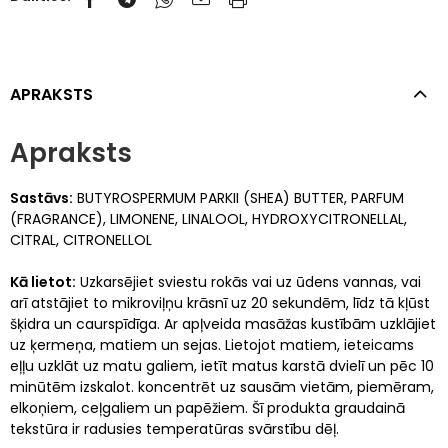
APRAKSTS
Apraksts
Sastāvs:
BUTYROSPERMUM PARKII (SHEA) BUTTER, PARFUM
(FRAGRANCE), LIMONENE, LINALOOL, HYDROXYCITRONELLAL,
CITRAL, CITRONELLOL
Kā lietot:
Uzkarsējiet sviestu rokās vai uz ūdens vannas, vai
arī atstājiet to mikroviļņu krāsnī uz 20 sekundēm, līdz tā kļūst
šķidra un caurspīdīga. Ar apļveida masāžas kustībām uzklājiet
uz ķermeņa, matiem un sejas. Lietojot matiem, ieteicams
eļļu uzklāt uz matu galiem, ietīt matus karstā dvielī un pēc 10
minūtēm izskalot. koncentrēt uz sausām vietām, piemēram,
elkoņiem, ceļgaliem un papēžiem. Šī produkta graudainā
tekstūra ir radusies temperatūras svārstību dēļ.