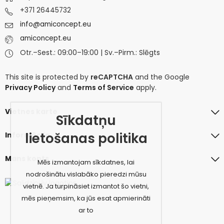
+371 26445732
info@amiconcept.eu
amiconcept.eu
Otr.–Sest.: 09:00–19:00 | Sv.–Pirm.: Slēgts
This site is protected by
reCAPTCHA
and the Google
Privacy Policy
and
Terms of Service
apply.
Vietnes karte
Sīkdatņu
lietošanas politika
Informācija
Mans konts
Mēs izmantojam sīkdatnes, lai
nodrošinātu vislabāko pieredzi mūsu
vietnē. Ja turpināsiet izmantot šo vietni,
mēs pieņemsim, ka jūs esat apmierināti
ar to