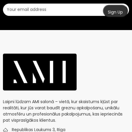
Laipni lūdzam AMI salonā – vietā, kur skaistums kļūst par
realitāti, kur jūs varat baudīt greznu apkalpošanu, unikālu
atmosfēru un profesionālus pakalpojumus, kas iepriecinās
pat visprasīgākos klientus.
Republikas Laukums 3, Riga