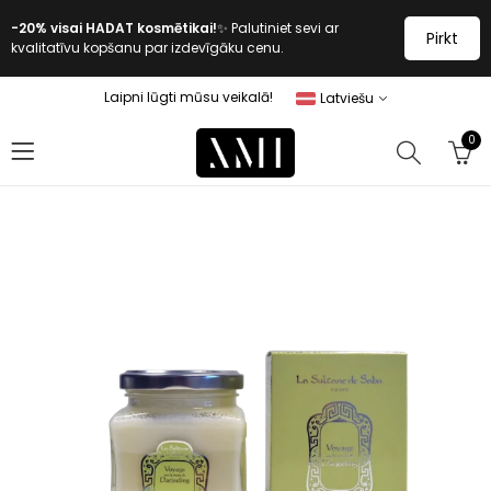
-20% visai HADAT kosmētikai!
✨ Palutiniet sevi ar
Pirkt
kvalitatīvu kopšanu par izdevīgāku cenu.
Laipni lūgti mūsu veikalā!
Latviešu
0