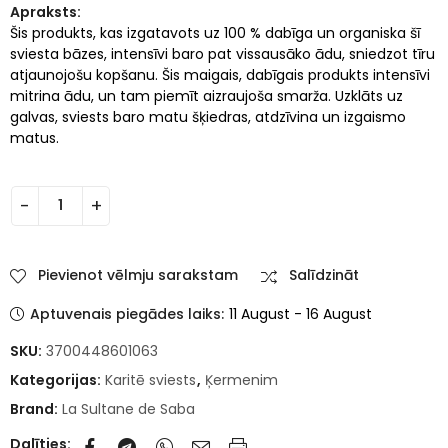
Apraksts:
Šis produkts, kas izgatavots uz 100 % dabīga un organiska šī
sviesta bāzes, intensīvi baro pat vissausāko ādu, sniedzot tīru
atjaunojošu kopšanu. Šis maigais, dabīgais produkts intensīvi
mitrina ādu, un tam piemīt aizraujoša smarža. Uzklāts uz
galvas, sviests baro matu šķiedras, atdzīvina un izgaismo
matus.
Pievienot vēlmju sarakstam
Salīdzināt
Aptuvenais piegādes laiks:
11 August - 16 August
SKU:
3700448601063
Kategorijas:
Karitē sviests
,
Ķermenim
Brand:
La Sultane de Saba
Dalīties: