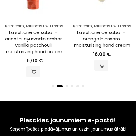
,
,
Ķermenim
Mitrinošs roku krēms
Ķermenim
Mitrinošs roku krēms
La sultane de saba  – 
La sultane de saba  – 
oriental ayurvedic amber 
orange blossom 
vanilla patchouli 
moisturizing hand cream
moisturizing hand cream
16,00
€
16,00
€
Piesakies jaunumiem e-pastā!
Saņem īpašos piedāvājumus un uzzini jaunumus ātrāk!