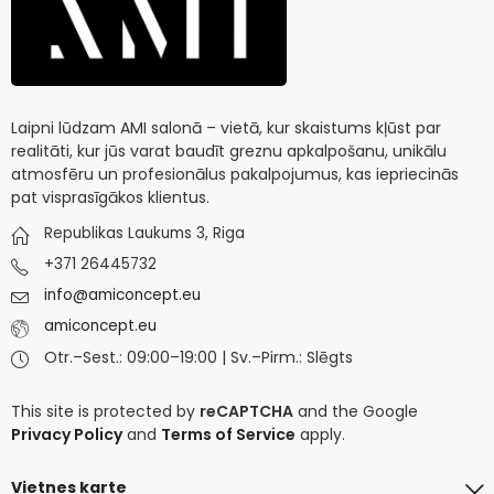
Laipni lūdzam AMI salonā – vietā, kur skaistums kļūst par
realitāti, kur jūs varat baudīt greznu apkalpošanu, unikālu
atmosfēru un profesionālus pakalpojumus, kas iepriecinās
pat visprasīgākos klientus.
Republikas Laukums 3, Riga
+371 26445732
info@amiconcept.eu
amiconcept.eu
Otr.–Sest.: 09:00–19:00 | Sv.–Pirm.: Slēgts
This site is protected by
reCAPTCHA
and the Google
Privacy Policy
and
Terms of Service
apply.
Vietnes karte