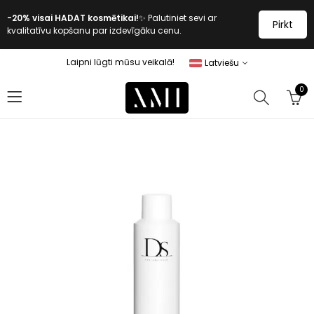
-20% visai HADAT kosmētikai!
✨ Palutiniet sevi ar
Pirkt
kvalitatīvu kopšanu par izdevīgāku cenu.
Laipni lūgti mūsu veikalā!
Latviešu
0