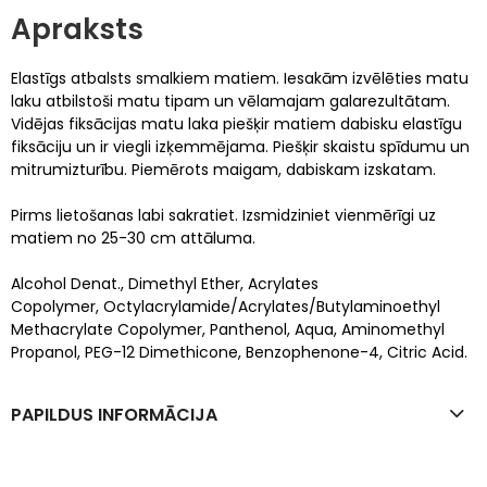
Apraksts
Elastīgs atbalsts smalkiem matiem. Iesakām izvēlēties matu
laku atbilstoši matu tipam un vēlamajam galarezultātam.
Vidējas fiksācijas matu laka piešķir matiem dabisku elastīgu
fiksāciju un ir viegli izķemmējama. Piešķir skaistu spīdumu un
mitrumizturību. Piemērots maigam, dabiskam izskatam.
Pirms lietošanas labi sakratiet. Izsmidziniet vienmērīgi uz
matiem no 25-30 cm attāluma.
Alcohol Denat., Dimethyl Ether, Acrylates
Copolymer, Octylacrylamide/Acrylates/Butylaminoethyl
Methacrylate Copolymer, Panthenol, Aqua, Aminomethyl
Propanol, PEG-12 Dimethicone, Benzophenone-4, Citric Acid.
PAPILDUS INFORMĀCIJA