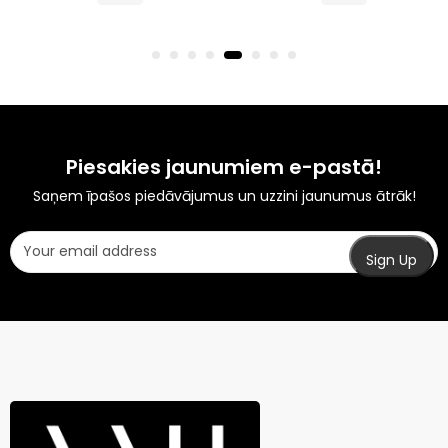
Piesakies jaunumiem e-pastā!
Saņem īpašos piedāvājumus un uzzini jaunumus ātrāk!