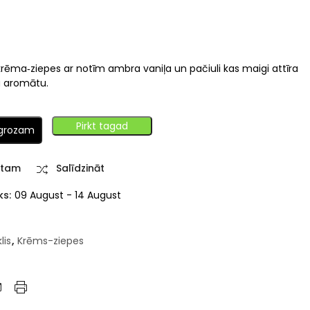
rēma‑ziepes ar notīm ambra vaniļa un pačiuli kas maigi attīra
u aromātu.
Pirkt tagad
 grozam
stam
Salīdzināt
ks:
09 August - 14 August
lis
,
Krēms-ziepes