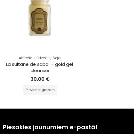
,
Attīrošais līdzeklis
Sejai
La sultane de saba  – gold gel 
cleanser
30,00
€
Pievienot grozam
Piesakies jaunumiem e-pastā!