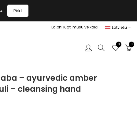
Pirkt
u.
Laipni lūgti mūsu veikalā!
Latviešu
0
0
 saba – ayurvedic amber
uli – cleansing hand