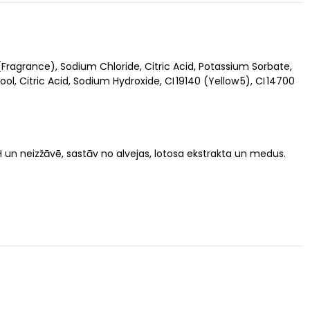
ragrance), Sodium Chloride, Citric Acid, Potassium Sorbate,
l, Citric Acid, Sodium Hydroxide, CI 19140 (Yellow 5), CI 14700
H un neizžāvē, sastāv no alvejas, lotosa ekstrakta un medus.