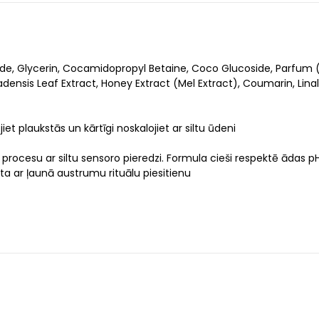
de, Glycerin, Cocamidopropyl Betaine, Coco Glucoside, Parfum (F
nsis Leaf Extract, Honey Extract (Mel Extract), Coumarin, Linaloo
et plaukstās un kārtīgi noskalojiet ar siltu ūdeni
procesu ar siltu sensoro pieredzi. Formula cieši respektē ādas p
ta ar ļaunā austrumu rituālu piesitienu