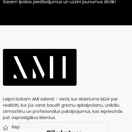
Saņem īpašos piedāvājumus un uzzini jaunumus ātrāk!
Laipni lūdzam AMI salonā – vietā, kur skaistums kļūst par
realitāti, kur jūs varat baudīt greznu apkalpošanu, unikālu
atmosfēru un profesionālus pakalpojumus, kas iepriecinās
pat visprasīgākos klientus.
Republikas Laukums 3, Riga