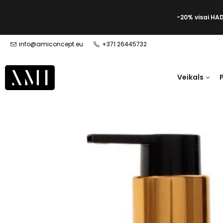
-20% visai HA
info@amiconcept.eu
+371 26445732
Veikals