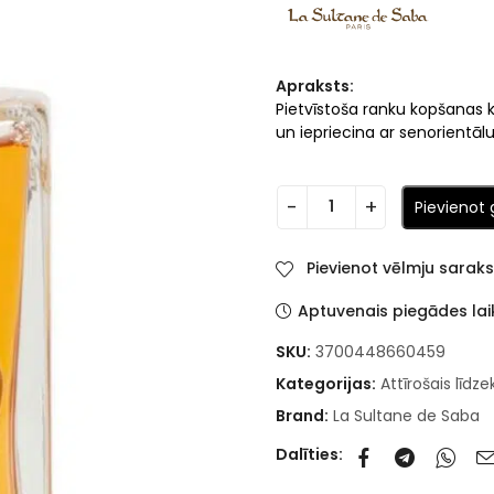
Apraksts:
Pietvīstoša ranku kopšanas k
un iepriecina ar senorientāl
Pievienot
Pievienot vēlmju sarak
Aptuvenais piegādes lai
SKU:
3700448660459
Kategorijas:
Attīrošais līdzek
Brand:
La Sultane de Saba
Dalīties: