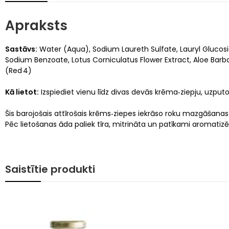
Apraksts
Sastāvs:
Water (Aqua), Sodium Laureth Sulfate, Lauryl Glucosi
Sodium Benzoate, Lotus Corniculatus Flower Extract, Aloe Barbade
(Red 4)
Kā lietot:
Izspiediet vienu līdz divas devās krēma‑ziepju, uzputoji
Šis barojošais attīrošais krēms‑ziepes iekrāso roku mazgāšanas 
Pēc lietošanas āda paliek tīra, mitrināta un patīkami aromatizē
Saistītie produkti