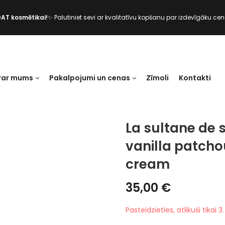
DAT kosmētikai!
✨ Palutiniet sevi ar kvalitatīvu kopšanu par izdevīgāku cen
Par mums
Pakalpojumi un cenas
Zīmoli
Kontakti
La sultane de
vanilla patcho
cream
35,00
€
Pasteidzieties, atlikuši tikai 3.