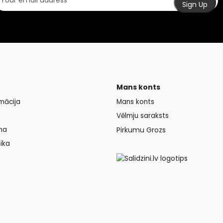
Mans konts
mācija
Mans konts
Vēlmju saraksts
na
Pirkumu Grozs
ika