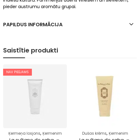
indiešu kultūrā. Parfimērijas ūdens vīriešiem un sievietēm,
pieder austrumu aromātu grupai.
PAPILDUS INFORMĀCIJA
Saistītie produkti
NAV PIEEJAMS
,
,
Ķermeņa losjons
Ķermenim
Dušas krēms
Ķermenim
La sultane de saba  – 
La sultane de saba  – 