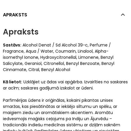
APRAKSTS
Apraksts
Sastāvs:
Alcohol Denat / Sd Alcohol 39-c, Perfume /
Fragrance, Aqua / Water, Coumarin, Linalool, Alpha-
isomethyl Ionone, Hydroxycitronellal, Limonene, Benzyl
Salicylate, Geraniol, Citronellol, Benzyl Benzoate, Benzyl
Cinnamate, Citral, Benzyl Alcohol
Kā lietot:
Uzklājiet uz ādas vai apģērba. Izvairīties no saskares
ar acīm; saskares gadījumā izskalot ar ūdeni.
Parfimērijas ūdens ir oriģinālas, kokaini pikantas unisex
smaržas, kas piesātinātas ar iekšējo siltumu un spēku, ar
maigiem ziedu un aromātiskiem akcentiem. Aromātu
iedvesmojis maģisks ceļojums pa Indiju un Ājurvēdu –
tradicionālo indiešu medicīnas sistēmu ar dziļām saknēm