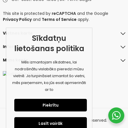
This site is protected by
reCAPTCHA
and the Google
Privacy Policy
and
Terms of Service
apply.
Vietnes karte
Sīkdatņu
lietošanas politika
Informācija
Mans konts
Mēs izmantojam sīkdatnes, lai
nodrošinātu vislabāko pieredzi mūsu
vietnē. Ja turpināsiet izmantot šo vietni,
mēs pieņemsim, ka jūs esat apmierināti
ar to
Piekrītu
© 2026 amiconcept.eu. All Rights Reserved.
Lasīt vairāk