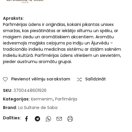
Apraksts:
Parfimērijas ūdens ir oriģinālas, kokaini pikantas unisex
smaržas, kas piesātinātas ar iekšējo siltumu un spēku, ar
maigiem ziedu un aromātiskiem akcentiem. Aromātu
iedvesmojis maģisks ceļojums pa Indiju un Ājurvēdu –
tradicionālo indiešu medicīnas sistēmu ar dziļām saknēm
indiešu kultūrā. Parfimērijas ūdens vīriešiem un sievietēm,
pieder austrumu aromātu grupai.
Pievienot vēlmju sarakstam
Salīdzināt
SKU:
3700448601926
Kategorijas:
Ķermenim
,
Parfimērija
Brand:
La Sultane de Saba
Dalīties: