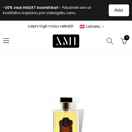
-20% visai HADAT kosmētikai!
✨ Palutiniet sevi ar
Pirkt
kvalitatīvu kopšanu par izdevīgāku cenu.
Laipni lūgti mūsu veikalā!
Latviešu
0