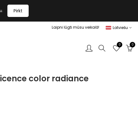
Pirkt
u.
Laipni lūgti mūsu veikalā!
Latviešu
0
0
icence color radiance