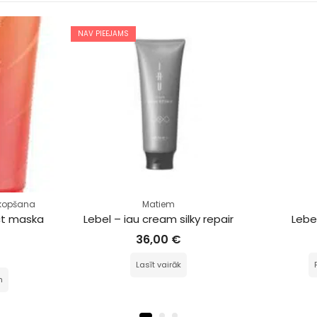
NAV PIEEJAMS
kopšana
Matiem
ct maska 
Lebel – iau cream silky repair
Lebel
36,00
€
Lasīt vairāk
m