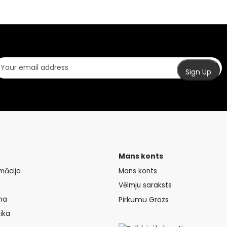
Mans konts
mācija
Mans konts
Vēlmju saraksts
na
Pirkumu Grozs
ika