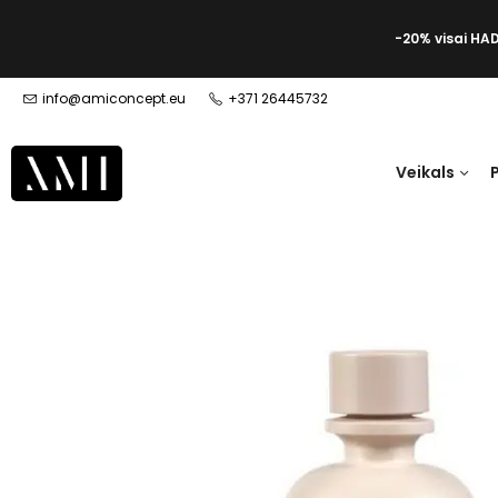
-20% visai HA
info@amiconcept.eu
+371 26445732
Veikals