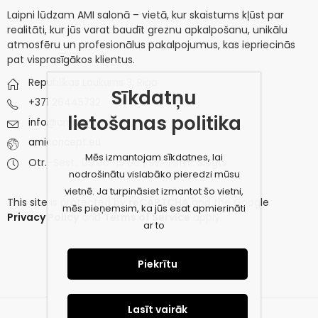
Laipni lūdzam AMI salonā – vietā, kur skaistums kļūst par
realitāti, kur jūs varat baudīt greznu apkalpošanu, unikālu
atmosfēru un profesionālus pakalpojumus, kas iepriecinās
pat visprasīgākos klientus.
Republikas Laukums 3, Riga
Sīkdatņu
+371 26445732
lietošanas politika
info@amiconcept.eu
amiconcept.eu
Mēs izmantojam sīkdatnes, lai
Otr.–Sest.: 09:00–19:00 | Sv.–Pirm.: Slēgts
nodrošinātu vislabāko pieredzi mūsu
vietnē. Ja turpināsiet izmantot šo vietni,
This site is protected by
reCAPTCHA
and the Google
mēs pieņemsim, ka jūs esat apmierināti
Privacy Policy
and
Terms of Service
apply.
ar to
Piekrītu
Lasīt vairāk