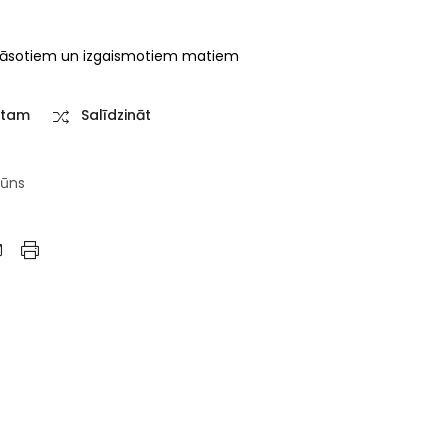
āsotiem un izgaismotiem matiem
stam
Salīdzināt
ūns