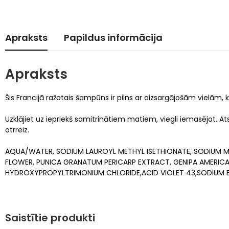
Apraksts
Papildus informācija
Apraksts
Šis Francijā ražotais šampūns ir pilns ar aizsargājošām vielām
Uzklājiet uz iepriekš samitrinātiem matiem, viegli iemasējot.
otrreiz.
AQUA/WATER, SODIUM LAUROYL METHYL ISETHIONATE, SODIUM M
FLOWER, PUNICA GRANATUM PERICARP EXTRACT, GENIPA AMERICAN
HYDROXYPROPYLTRIMONIUM CHLORIDE,ACID VIOLET 43,SODIUM B
Saistītie produkti