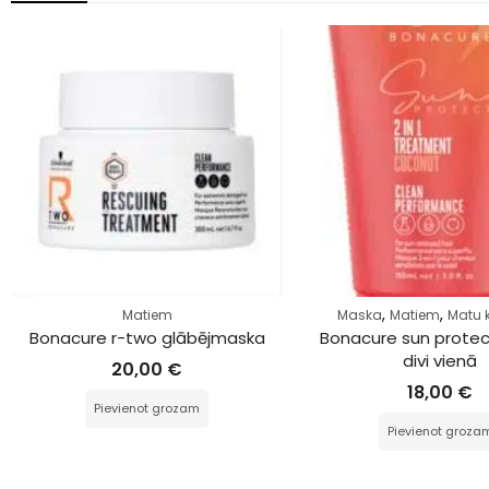
,
,
Matiem
Maska
Matiem
Matu 
Bonacure r-two glābējmaska
Bonacure sun prote
divi vienā
20,00
€
18,00
€
Pievienot grozam
Pievienot groza