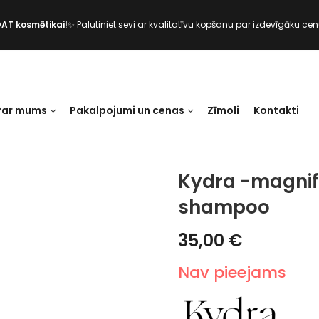
DAT kosmētikai!
✨ Palutiniet sevi ar kvalitatīvu kopšanu par izdevīgāku cen
Par mums
Pakalpojumi un cenas
Zīmoli
Kontakti
Kydra -magnif
shampoo
35,00
€
Nav pieejams