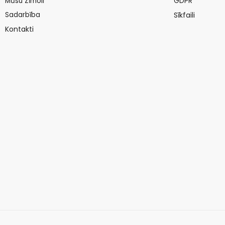
Mūsu Zīmoli
GDPR
Sadarbība
Sīkfaili
Kontakti