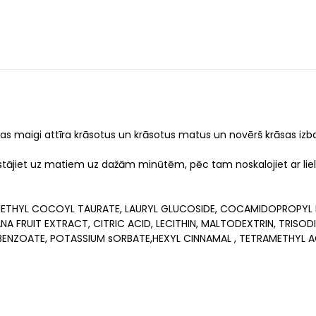
, kas maigi attīra krāsotus un krāsotus matus un novērš krāsas i
 Atstājiet uz matiem uz dažām minūtēm, pēc tam noskalojiet ar l
ETHYL COCOYL TAURATE, LAURYL GLUCOSIDE, COCAMIDOPROPYL BE
A FRUIT EXTRACT, CITRIC ACID, LECITHIN, MALTODEXTRIN, TRISOD
ENZOATE, POTASSIUM sORBATE,HEXYL CINNAMAL , TETRAMETHYL 