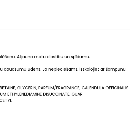
zbalēšanu. Atjauno matu elastību un spīdumu.
ielu daudzumu ūdens. Ja nepieciešams, izskalojiet ar šampūnu
TAINE, GLYCERIN, PARFUM/FRAGRANCE, CALENDULA OFFICINALIS
IUM ETHYLENEDIAMINE DISUCCINATE, GUAR
ACETYL