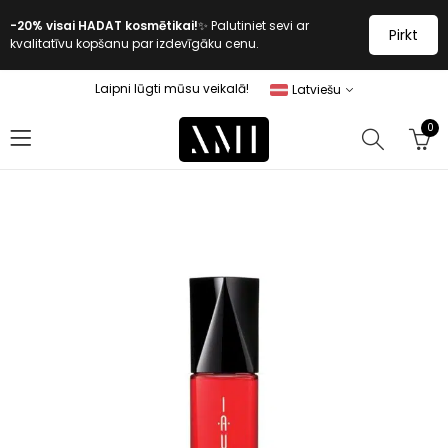
-20% visai HADAT kosmētikai!
✨ Palutiniet sevi ar
Pirkt
kvalitatīvu kopšanu par izdevīgāku cenu.
Laipni lūgti mūsu veikalā!
Latviešu
0