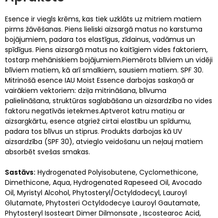
Esence ir viegls krēms, kas tiek uzklāts uz mitriem matiem
pirms žāvēšanas. Piens lieliski aizsargā matus no karstuma
bojājumiem, padara tos elastīgus, zīdainus, vadāmus un
spīdīgus. Piens aizsargā matus no kaitīgiem vides faktoriem,
tostarp mehāniskiem bojājumiem.Piemērots blīviem un vidēji
blīviem matiem, kā arī smalkiem, sausiem matiem. SPF 30.
Mitrinošā esence IAU Moist Essence darbojas saskaņā ar
vairākiem vektoriem: dziļa mitrināšana, blīvuma
palielināšana, struktūras saglabāšana un aizsardzība no vides
faktoru negatīvās ietekmes.Aptverot katru matiņu ar
aizsargkārtu, esence atgriež cirtai elastību un spīdumu,
padara tos blīvus un stiprus. Produkts darbojas kā UV
aizsardzība (SPF 30), atvieglo veidošanu un neļauj matiem
absorbēt svešas smakas.
Sastāvs:
Hydrogenated Polyisobutene, Cyclomethicone,
Dimethicone, Aqua, Hydrogenated Rapeseed Oil, Avocado
Oil, Myristyl Alcohol, Phytosteryl/Octyldodecyl, Lauroyl
Glutamate, Phytosteri Octyldodecye Lauroyl Gautamate,
Phytosteryl Isosteart Dimer Dilmonsate , Iscostearoc Acid,