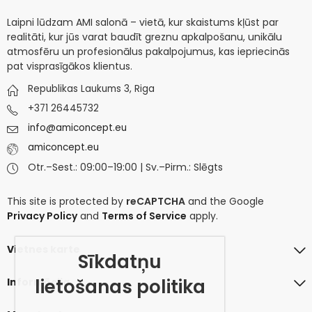
Laipni lūdzam AMI salonā – vietā, kur skaistums kļūst par
realitāti, kur jūs varat baudīt greznu apkalpošanu, unikālu
atmosfēru un profesionālus pakalpojumus, kas iepriecinās
pat visprasīgākos klientus.
Republikas Laukums 3, Riga
+371 26445732
info@amiconcept.eu
amiconcept.eu
Otr.–Sest.: 09:00–19:00 | Sv.–Pirm.: Slēgts
This site is protected by
reCAPTCHA
and the Google
Privacy Policy
and
Terms of Service
apply.
Vietnes karte
Sīkdatņu
lietošanas politika
Informācija