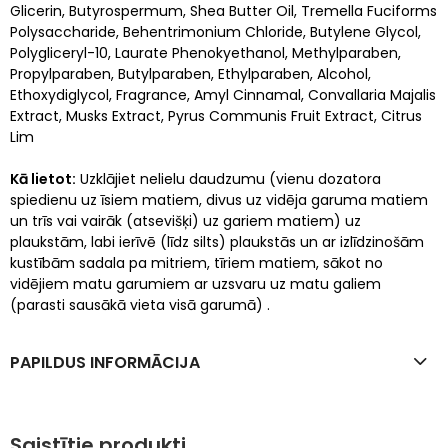
Glicerin, Butyrospermum, Shea Butter Oil, Tremella Fuciforms
Polysaccharide, Behentrimonium Chloride, Butylene Glycol,
Polygliceryl-10, Laurate Phenokyethanol, Methylparaben,
Propylparaben, Butylparaben, Ethylparaben, Alcohol,
Ethoxydiglycol, Fragrance, Amyl Cinnamal, Convallaria Majalis
Extract, Musks Extract, Pyrus Communis Fruit Extract, Citrus
Lim
Kā lietot:
Uzklājiet nelielu daudzumu (vienu dozatora
spiedienu uz īsiem matiem, divus uz vidēja garuma matiem
un trīs vai vairāk (atsevišķi) uz gariem matiem) uz
plaukstām, labi ierīvē (līdz silts) plaukstās un ar izlīdzinošām
kustībām sadala pa mitriem, tīriem matiem, sākot no
vidējiem matu garumiem ar uzsvaru uz matu galiem
(parasti sausākā vieta visā garumā) .
PAPILDUS INFORMĀCIJA
Saistītie produkti