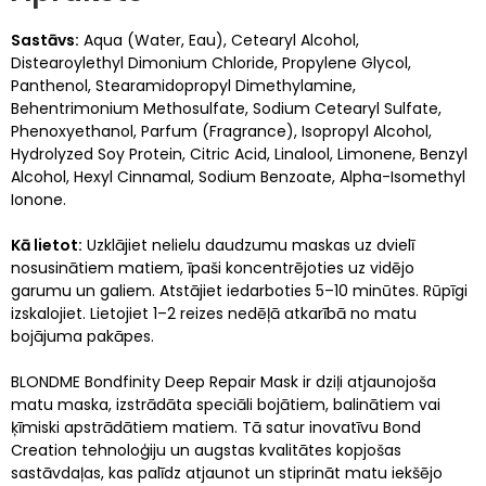
Sastāvs:
Aqua (Water, Eau), Cetearyl Alcohol,
Distearoylethyl Dimonium Chloride, Propylene Glycol,
Panthenol, Stearamidopropyl Dimethylamine,
Behentrimonium Methosulfate, Sodium Cetearyl Sulfate,
Phenoxyethanol, Parfum (Fragrance), Isopropyl Alcohol,
Hydrolyzed Soy Protein, Citric Acid, Linalool, Limonene, Benzyl
Alcohol, Hexyl Cinnamal, Sodium Benzoate, Alpha-Isomethyl
Ionone.
Kā lietot:
Uzklājiet nelielu daudzumu maskas uz dvielī
nosusinātiem matiem, īpaši koncentrējoties uz vidējo
garumu un galiem. Atstājiet iedarboties 5–10 minūtes. Rūpīgi
izskalojiet. Lietojiet 1–2 reizes nedēļā atkarībā no matu
bojājuma pakāpes.
BLONDME Bondfinity Deep Repair Mask ir dziļi atjaunojoša
matu maska, izstrādāta speciāli bojātiem, balinātiem vai
ķīmiski apstrādātiem matiem. Tā satur inovatīvu Bond
Creation tehnoloģiju un augstas kvalitātes kopjošas
sastāvdaļas, kas palīdz atjaunot un stiprināt matu iekšējo