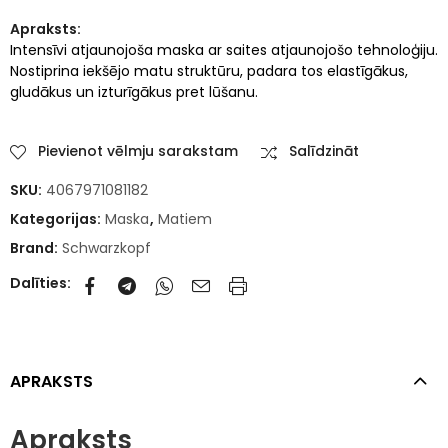
Apraksts:
Intensīvi atjaunojoša maska ar saites atjaunojošo tehnoloģiju.
Nostiprina iekšējo matu struktūru, padara tos elastīgākus,
gludākus un izturīgākus pret lūšanu.
Pievienot vēlmju sarakstam
Salīdzināt
SKU:
4067971081182
Kategorijas:
Maska
,
Matiem
Brand:
Schwarzkopf
Dalīties:
APRAKSTS
Apraksts