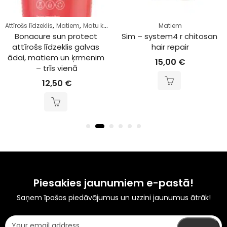
,
,
Attīrošs līdzeklis
Matiem
Matu kopšana
Matiem
Bonacure sun protect 
Sim – system4 r chitosan 
attīrošs līdzeklis galvas 
hair repair
ādai, matiem un ķrmenim 
15,00
€
– trīs vienā
12,50
€
Piesakies jaunumiem e-pastā!
Saņem īpašos piedāvājumus un uzzini jaunumus ātrāk!