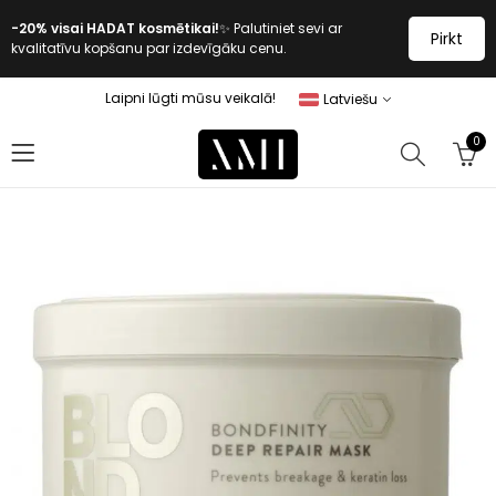
-20% visai HADAT kosmētikai!
✨ Palutiniet sevi ar
Pirkt
kvalitatīvu kopšanu par izdevīgāku cenu.
Laipni lūgti mūsu veikalā!
Latviešu
0