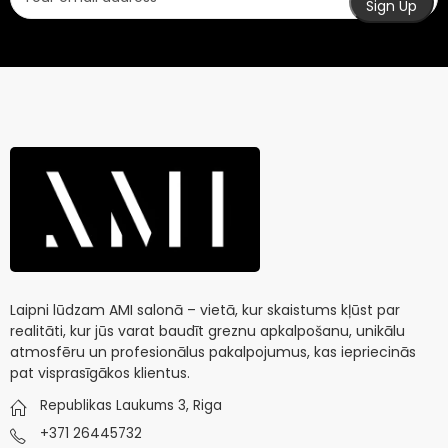
Laipni lūdzam AMI salonā – vietā, kur skaistums kļūst par
realitāti, kur jūs varat baudīt greznu apkalpošanu, unikālu
atmosfēru un profesionālus pakalpojumus, kas iepriecinās
pat visprasīgākos klientus.
Republikas Laukums 3, Riga
+371 26445732