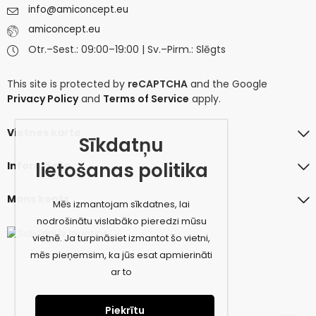
info@amiconcept.eu
amiconcept.eu
Otr.–Sest.: 09:00–19:00 | Sv.–Pirm.: Slēgts
This site is protected by
reCAPTCHA
and the Google
Privacy Policy
and
Terms of Service
apply.
Vietnes karte
Sīkdatņu
lietošanas politika
Informācija
Mans konts
Mēs izmantojam sīkdatnes, lai
nodrošinātu vislabāko pieredzi mūsu
vietnē. Ja turpināsiet izmantot šo vietni,
mēs pieņemsim, ka jūs esat apmierināti
ar to
Piekrītu