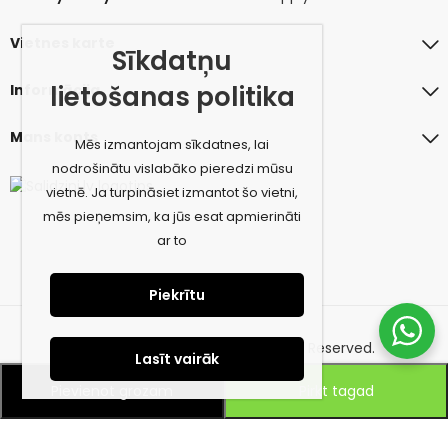
Vietnes karte
Sīkdatņu
lietošanas politika
Informācija
Mans konts
Mēs izmantojam sīkdatnes, lai
nodrošinātu vislabāko pieredzi mūsu
vietnē. Ja turpināsiet izmantot šo vietni,
mēs pieņemsim, ka jūs esat apmierināti
ar to
Piekrītu
© 2026 amiconcept.eu. All Rights Reserved.
Lasīt vairāk
Pievienot grozam
Pirkt tagad