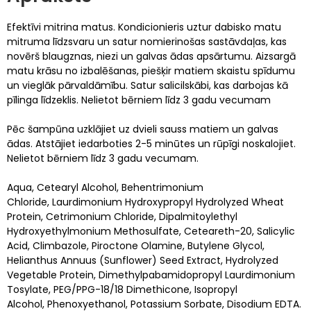
Efektīvi mitrina matus. Kondicionieris uztur dabisko matu
mitruma līdzsvaru un satur nomierinošas sastāvdaļas, kas
novērš blaugznas, niezi un galvas ādas apsārtumu. Aizsargā
matu krāsu no izbalēšanas, piešķir matiem skaistu spīdumu
un vieglāk pārvaldāmību. Satur salicilskābi, kas darbojas kā
pīlinga līdzeklis. Nelietot bērniem līdz 3 gadu vecumam
Pēc šampūna uzklājiet uz dvieli sauss matiem un galvas
ādas. Atstājiet iedarboties 2-5 minūtes un rūpīgi noskalojiet.
Nelietot bērniem līdz 3 gadu vecumam.
Aqua, Cetearyl Alcohol, Behentrimonium
Chloride, Laurdimonium Hydroxypropyl Hydrolyzed Wheat
Protein, Cetrimonium Chloride, Dipalmitoylethyl
Hydroxyethylmonium Methosulfate, Ceteareth-20, Salicylic
Acid, Climbazole, Piroctone Olamine, Butylene Glycol,
Helianthus Annuus (Sunflower) Seed Extract, Hydrolyzed
Vegetable Protein, Dimethylpabamidopropyl Laurdimonium
Tosylate, PEG/PPG-18/18 Dimethicone, Isopropyl
Alcohol, Phenoxyethanol, Potassium Sorbate, Disodium EDTA.