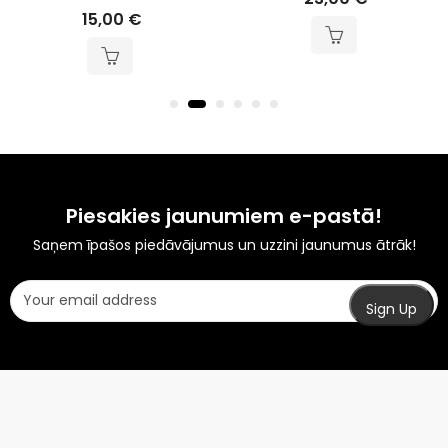
15,00
€
Piesakies jaunumiem e-pastā!
Saņem īpašos piedāvājumus un uzzini jaunumus ātrāk!