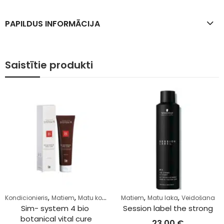
PAPILDUS INFORMĀCIJA
Saistītie produkti
,
,
,
,
Kondicionieris
Matiem
Matu kopšana
Matiem
Matu laka
Veidošana
Sim- system 4 bio 
Session label the strong
botanical vital cure
23,00
€