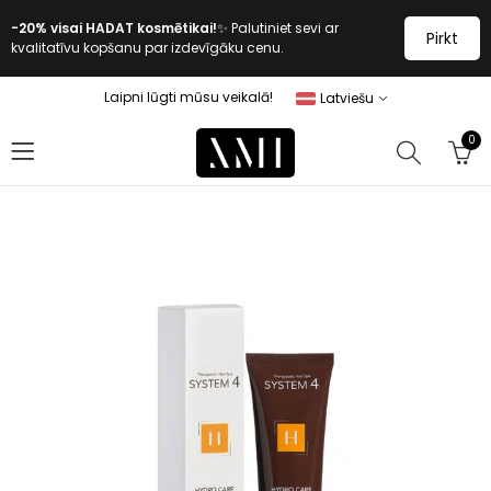
-20% visai HADAT kosmētikai!
✨ Palutiniet sevi ar
Pirkt
kvalitatīvu kopšanu par izdevīgāku cenu.
Laipni lūgti mūsu veikalā!
Latviešu
0