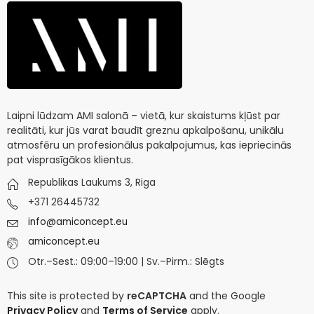
Laipni lūdzam AMI salonā – vietā, kur skaistums kļūst par
realitāti, kur jūs varat baudīt greznu apkalpošanu, unikālu
atmosfēru un profesionālus pakalpojumus, kas iepriecinās
pat visprasīgākos klientus.
Republikas Laukums 3, Riga
+371 26445732
info@amiconcept.eu
amiconcept.eu
Otr.–Sest.: 09:00–19:00 | Sv.–Pirm.: Slēgts
This site is protected by
reCAPTCHA
and the Google
Privacy Policy
and
Terms of Service
apply.