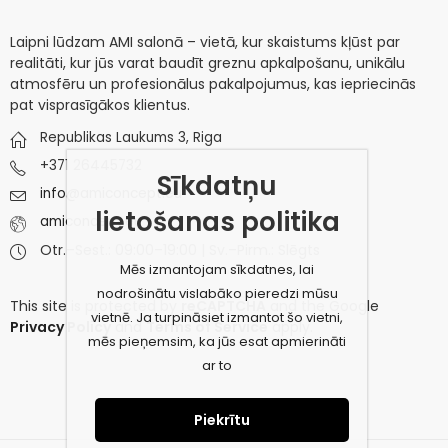
Laipni lūdzam AMI salonā – vietā, kur skaistums kļūst par
realitāti, kur jūs varat baudīt greznu apkalpošanu, unikālu
atmosfēru un profesionālus pakalpojumus, kas iepriecinās
pat visprasīgākos klientus.
Republikas Laukums 3, Riga
+371 26445732
Sīkdatņu
info@amiconcept.eu
lietošanas politika
amiconcept.eu
Otr.–Sest.: 09:00–19:00 | Sv.–Pirm.: Slēgts
Mēs izmantojam sīkdatnes, lai
nodrošinātu vislabāko pieredzi mūsu
This site is protected by
reCAPTCHA
and the Google
vietnē. Ja turpināsiet izmantot šo vietni,
Privacy Policy
and
Terms of Service
apply.
mēs pieņemsim, ka jūs esat apmierināti
ar to
Piekrītu