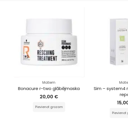
Matiem
Attīrošs līdze
bējmaska
Sim – system4 r chitosan hair 
Bonacure 
repair
līdzeklis 
ķrme
15,00
€
m
Pievienot grozam