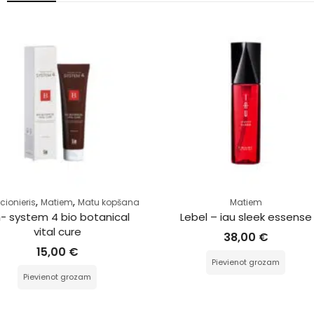
Matiem
Matiem
Lebel – iau sleek essense
Bonacure r-two glā
38,00
€
20,00
€
Pievienot grozam
Pievienot groza