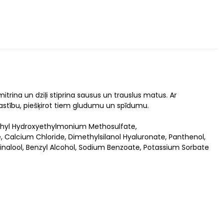
mitrina un dziļi stiprina sausus un trauslus matus. Ar
astību, piešķirot tiem gludumu un spīdumu.
ethyl Hydroxyethylmonium Methosulfate,
alcium Chloride, Dimethylsilanol Hyaluronate, Panthenol,
Linalool, Benzyl Alcohol, Sodium Benzoate, Potassium Sorbate