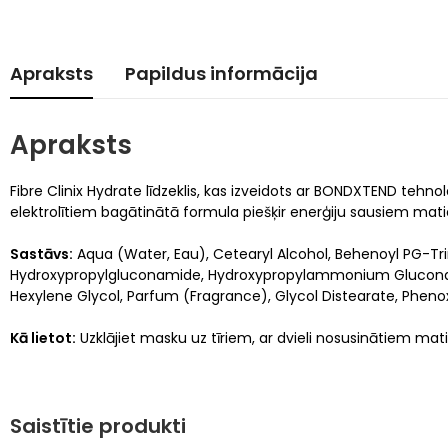
Apraksts
Papildus informācija
Apraksts
Fibre Clinix Hydrate līdzeklis, kas izveidots ar BONDXTEND tehnol
elektrolītiem bagātinātā formula piešķir enerģiju sausiem mat
Sastāvs:
Aqua (Water, Eau), Cetearyl Alcohol, Behenoyl PG-Tr
Hydroxypropylgluconamide, Hydroxypropylammonium Gluconate,
Hexylene Glycol, Parfum (Fragrance), Glycol Distearate, Pheno
Kā lietot:
Uzklājiet masku uz tīriem, ar dvieli nosusinātiem mat
Saistītie produkti