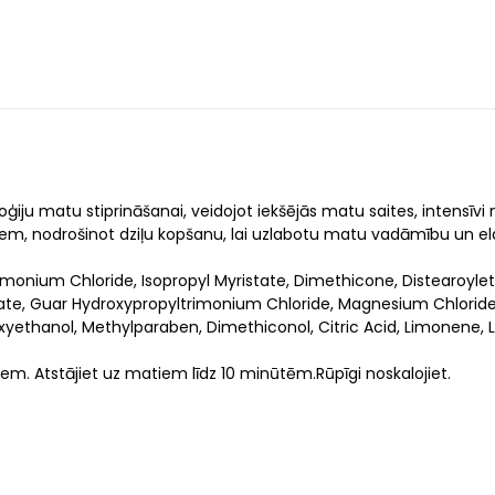
oģiju matu stiprināšanai, veidojot iekšējās matu saites, intensīvi 
iem, nodrošinot dziļu kopšanu, lai uzlabotu matu vadāmību un el
imonium Chloride, Isopropyl Myristate, Dimethicone, Distearoyl
 Guar Hydroxypropyltrimonium Chloride, Magnesium Chloride, C
xyethanol, Methylparaben, Dimethiconol, Citric Acid, Limonene, 
iem. Atstājiet uz matiem līdz 10 minūtēm.Rūpīgi noskalojiet.