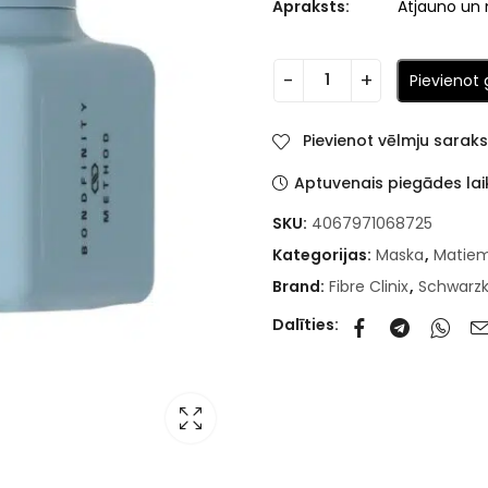
Apraksts:
Atjauno un 
Pievienot
Pievienot vēlmju sarak
Aptuvenais piegādes lai
SKU:
4067971068725
Kategorijas:
Maska
,
Matie
Brand:
Fibre Clinix
,
Schwarz
Dalīties: