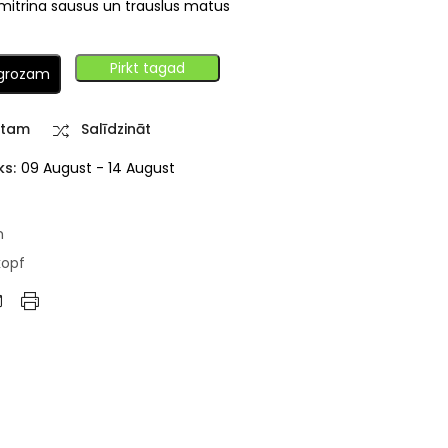
mitrina sausus un trauslus matus
Pirkt tagad
 grozam
stam
Salīdzināt
ks:
09 August - 14 August
m
kopf