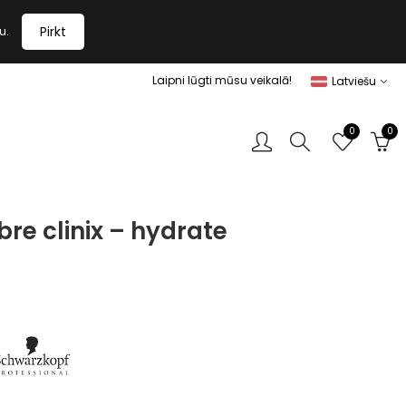
Pirkt
u.
Laipni lūgti mūsu veikalā!
Latviešu
0
0
bre clinix – hydrate