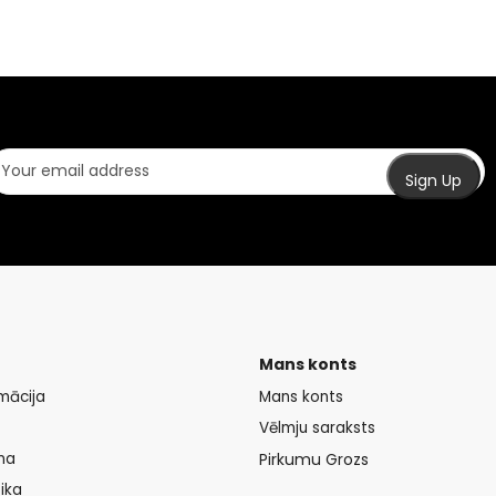
Mans konts
mācija
Mans konts
Vēlmju saraksts
na
Pirkumu Grozs
ika