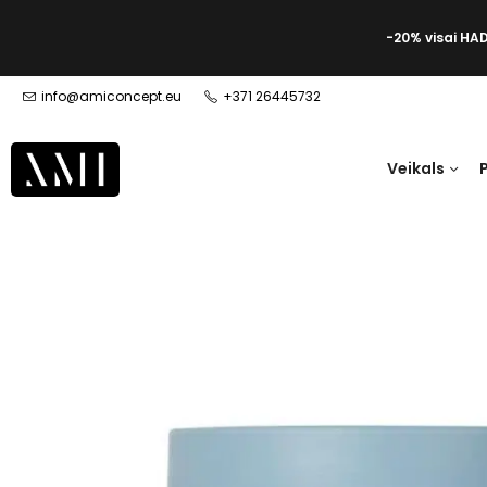
-20% visai HA
info@amiconcept.eu
+371 26445732
Veikals