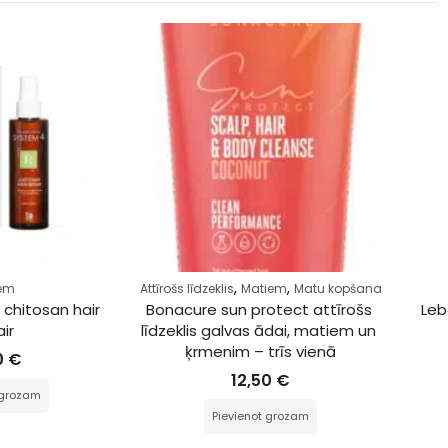
,
,
klis
Matiem
Matu kopšana
Matiem
sun protect attīrošs 
Lebel – iau cream melt repair
galvas ādai, matiem un 
36,00
€
nim – trīs vienā
Pievienot grozam
12,50
€
Pievienot grozam