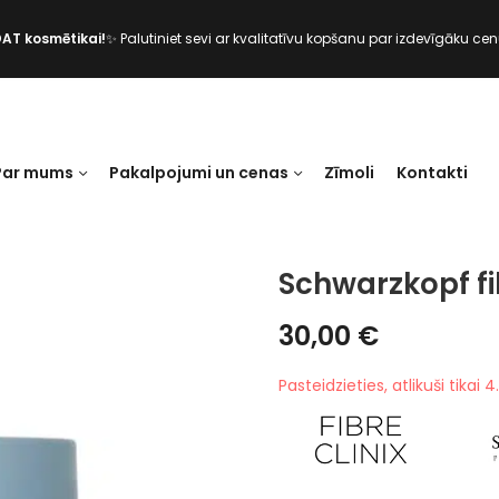
DAT kosmētikai!
✨ Palutiniet sevi ar kvalitatīvu kopšanu par izdevīgāku cen
Par mums
Pakalpojumi un cenas
Zīmoli
Kontakti
Schwarzkopf fi
30,00
€
Pasteidzieties, atlikuši tikai 4.